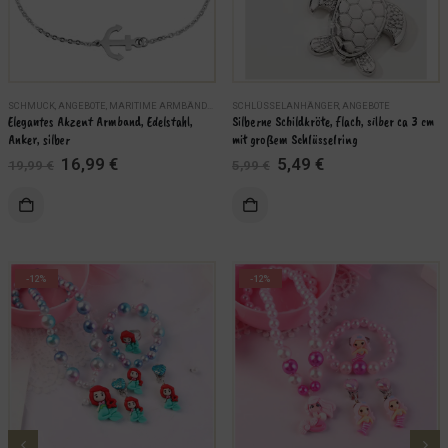
SCHMUCK
,
ANGEBOTE
,
MARITIME ARMBÄNDER
,
MARITIMER SILBERSCHMUCK
SCHLÜSSELANHÄNGER
,
ANGEBOTE
Elegantes Akzent Armband, Edelstahl, 
Silberne Schildkröte, flach, silber ca 3 cm 
Anker, silber
mit großem Schlüsselring
Ursprünglicher
Aktueller
Ursprünglicher
Aktueller
16,99
€
5,49
€
19,99
€
5,99
€
Preis
Preis
Preis
Preis
war:
ist:
war:
ist:
ÄHLEN
IN DEN WARENKORB
19,99 €
16,99 €.
5,99 €
5,49 €.
-12%
-12%