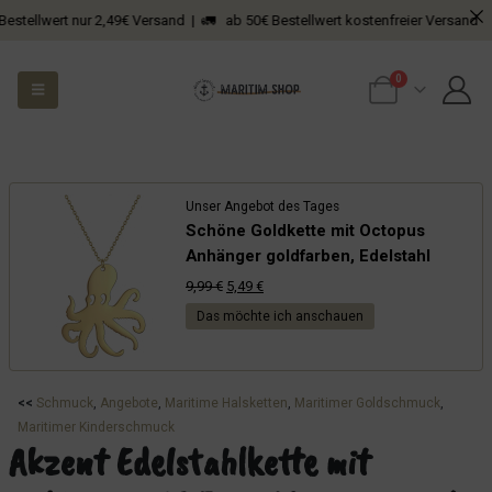
lwert nur 2,49€ Versand | 🚛 ab 50€ Bestellwert kostenfreier Versand
0
Unser Angebot des Tages
Schöne Goldkette mit Octopus
Anhänger goldfarben, Edelstahl
Ursprünglicher
Aktueller
9,99
€
5,49
€
Preis
Preis
Das möchte ich anschauen
war:
ist:
9,99 €
5,49 €.
<<
Schmuck
, 
Angebote
, 
Maritime Halsketten
, 
Maritimer Goldschmuck
, 
Maritimer Kinderschmuck
Akzent Edelstahlkette mit