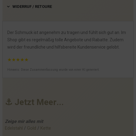
WIDERRUF / RETOURE
Der Schmuck ist angenehm zu tragen und fühlt sich gut an. Im
Shop gibt es regelmäßig tolle Angebote und Rabatte. Zudem
wird der freundliche und hilfsbereite Kundenservice gelobt.
★
★
★
★
★
Hinweis: Diese Zusammenfassung wurde von einer KI generiert.
⚓
J
e
t
z
t
M
e
e
r
.
.
.
Zeige mir alles mit
Edelstahl
 / 
Gold
 / 
Kette