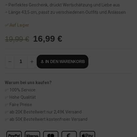
– Perfektes Geschenk, drückt Wertschätzung und Liebe aus
– Länge 43,5 cm, passt zu verschiedenen Outfits und Anlässen
✅ Auf Lager
U
A
16,99
€
19,99
€
r
k
s
t
⚓ IN DEN WARENKORB
p
u
r
e
ü
l
Warum bei uns kaufen?
n
l
✅ 100% Service
g
e
✅ Hohe Qualität
l
r
✅ Faire Preise
✅ ab 20€ Bestellwert nur 2,49€ Versand
i
P
✅ ab 50€ Bestellwert kostenfreier Versand
c
r
h
e