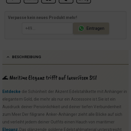
e
i
r
s
Verpasse kein neues Produkt mehr!
P
i
r
s
Eintragen
e
t
i
:
s
1
BESCHREIBUNG
w
6
a
,
r
9
🌊 Maritime Eleganz trifft auf luxuriösen Stil
:
9
Entdecke
die Schönheit der Akzent Edelstahlkette mit Anhänger in
1
elegantem Gold, die mehr als nur ein Accessoire ist.Sie ist ein
9
€
Ausdruck deiner Persönlichkeit und deiner tiefen Verbundenheit
,
.
zum Meer.Der filigrane Anker-Anhänger zieht alle Blicke auf sich
9
und verleiht jedem deiner Outfits einen Hauch von maritimer
9
Eleganz.
Das glänzende goldene Edelstahlmaterial unterstreicht