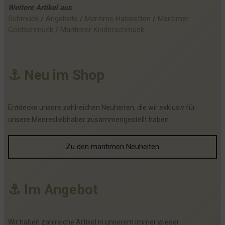
Weitere
Artikel
aus
Schmuck
 / 
Angebote
 / 
Maritime Halsketten
 / 
Maritimer
Goldschmuck
 / 
Maritimer Kinderschmuck
⚓
N
e
u
i
m
S
h
o
p
Entdecke unsere zahlreichen Neuheiten, die wir exklusiv für
unsere Meeresliebhaber zusammengestellt haben.
Zu den maritimen Neuheiten
⚓
I
m
A
n
g
e
b
o
t
Wir haben zahlreiche Artikel in unserem immer wieder