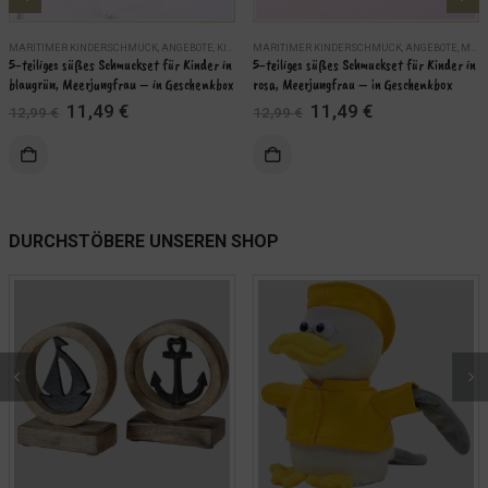
MARITIMER KINDERSCHMUCK
,
ANGEBOTE
,
KINDER
MARITIMER KINDERSCHMUCK
,
MARITIME SCHMUCKSETS
,
SCHMUCK
,
ANGEBOTE
,
MARITIME SCHMUCKSETS
5-teiliges süßes Schmuckset für Kinder in 
5-teiliges süßes Schmuckset für Kinder in 
blaugrün, Meerjungfrau – in Geschenkbox
rosa, Meerjungfrau – in Geschenkbox
Ursprünglicher
Aktueller
Ursprünglicher
Aktueller
11,49
€
11,49
€
12,99
€
12,99
€
Preis
Preis
Preis
Preis
war:
ist:
war:
ist:
KORB
IN DEN WARENKORB
12,99 €
11,49 €.
12,99 €
11,49 €.
WEITERLES
DURCHSTÖBERE UNSEREN SHOP