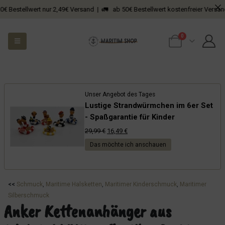
stellwert nur 2,49€ Versand | 🚛 ab 50€ Bestellwert kostenfreier Versand
0
Unser Angebot des Tages
Lustige Strandwürmchen im 6er Set
- Spaßgarantie für Kinder
Ursprünglicher
Aktueller
29,99
€
16,49
€
Preis
Preis
Das möchte ich anschauen
war:
ist:
29,99 €
16,49 €.
<<
Schmuck
, 
Maritime Halsketten
, 
Maritimer Kinderschmuck
, 
Maritimer
Silberschmuck
Anker Kettenanhänger aus