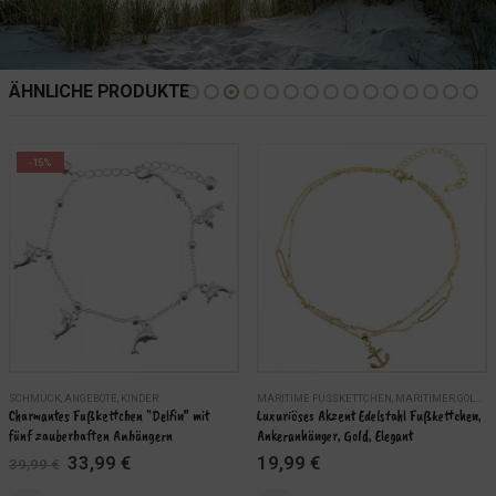
ÄHNLICHE PRODUKTE
-15%
SCHMUCK
,
SCHMUCK
,
ANGEBOTE
,
KINDER
MARITIME FUSSKETTCHEN
,
MARITIMER GOLDSCHMUCK
Charmantes Fußkettchen “Delfin” mit 
Luxuriöses Akzent Edelstahl Fußkettchen, 
fünf zauberhaften Anhängern
Ankeranhänger, Gold, Elegant
Ursprünglicher
Aktueller
33,99
€
19,99
€
39,99
€
Preis
Preis