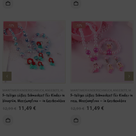
war:
ist:
KORB
IN DEN WARENKORB
39,99 €
33,99 €.
-12%
-12%
MARITIMER KINDERSCHMUCK
,
ANGEBOTE
,
KINDER
MARITIMER KINDERSCHMUCK
,
MARITIME SCHMUCKSETS
,
SCHMUCK
,
ANGEBOTE
,
MARITIME SCHMUCKSETS
5-teiliges süßes Schmuckset für Kinder in 
5-teiliges süßes Schmuckset für Kinder in 
blaugrün, Meerjungfrau – in Geschenkbox
rosa, Meerjungfrau – in Geschenkbox
Ursprünglicher
Aktueller
Ursprünglicher
Aktueller
11,49
€
11,49
€
12,99
€
12,99
€
Preis
Preis
Preis
Preis
war:
ist:
war:
ist:
KORB
IN DEN WARENKORB
12,99 €
11,49 €.
12,99 €
11,49 €.
WEITERLES