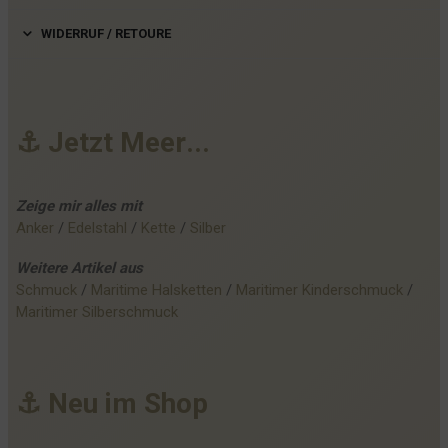
WIDERRUF / RETOURE
⚓
J
e
t
z
t
M
e
e
r
.
.
.
Zeige mir alles mit
Anker
 / 
Edelstahl
 / 
Kette
 / 
Silber
Weitere
Artikel
aus
Schmuck
 / 
Maritime Halsketten
 / 
Maritimer Kinderschmuck
 / 
Maritimer Silberschmuck
⚓
N
e
u
i
m
S
h
o
p