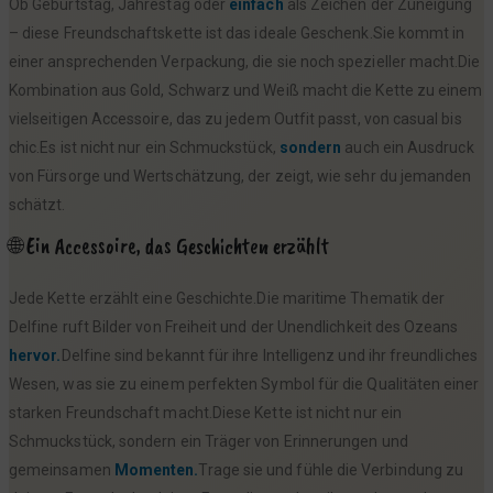
Ob Geburtstag, Jahrestag oder
einfach
als Zeichen der Zuneigung
– diese Freundschaftskette ist das ideale Geschenk.Sie kommt in
einer ansprechenden Verpackung, die sie noch spezieller macht.Die
Kombination aus Gold, Schwarz und Weiß macht die Kette zu einem
vielseitigen Accessoire, das zu jedem Outfit passt, von casual bis
chic.Es ist nicht nur ein Schmuckstück,
sondern
auch ein Ausdruck
von Fürsorge und Wertschätzung, der zeigt, wie sehr du jemanden
schätzt.
🌐 Ein Accessoire, das Geschichten erzählt
Jede Kette erzählt eine Geschichte.Die maritime Thematik der
Delfine ruft Bilder von Freiheit und der Unendlichkeit des Ozeans
hervor.
Delfine sind bekannt für ihre Intelligenz und ihr freundliches
Wesen, was sie zu einem perfekten Symbol für die Qualitäten einer
starken Freundschaft macht.Diese Kette ist nicht nur ein
Schmuckstück, sondern ein Träger von Erinnerungen und
gemeinsamen
Momenten.
Trage sie und fühle die Verbindung zu