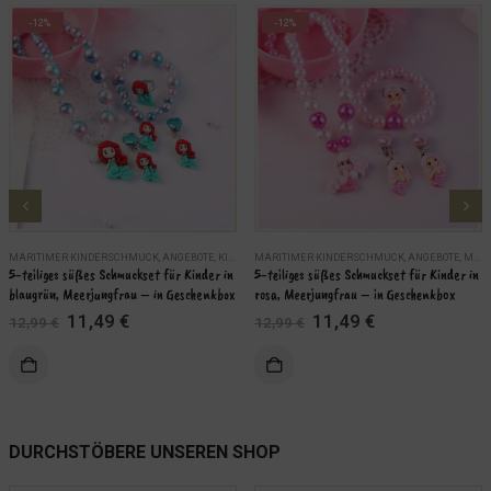
-12%
-12%
MARITIMER KINDERSCHMUCK
,
ANGEBOTE
,
KINDER
MARITIMER KINDERSCHMUCK
,
MARITIME SCHMUCKSETS
,
SCHMUCK
,
ANGEBOTE
,
MARITIME SCHMUCKSETS
5-teiliges süßes Schmuckset für Kinder in 
5-teiliges süßes Schmuckset für Kinder in 
blaugrün, Meerjungfrau – in Geschenkbox
rosa, Meerjungfrau – in Geschenkbox
Ursprünglicher
Aktueller
Ursprünglicher
Aktueller
11,49
€
11,49
€
12,99
€
12,99
€
Preis
Preis
Preis
Preis
war:
ist:
war:
ist:
KORB
IN DEN WARENKORB
12,99 €
11,49 €.
12,99 €
11,49 €.
WEITERLES
DURCHSTÖBERE UNSEREN SHOP