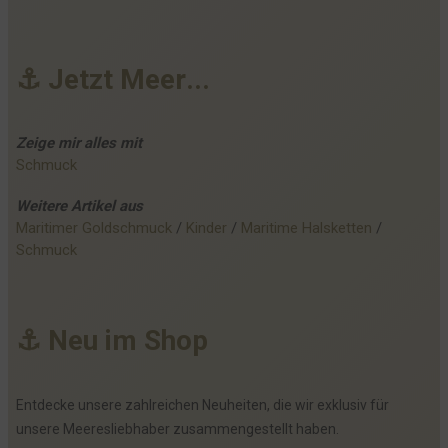
⚓
J
e
t
z
t
M
e
e
r
.
.
.
Zeige mir alles mit
Schmuck
Weitere
Artikel
aus
Maritimer Goldschmuck
 / 
Kinder
 / 
Maritime Halsketten
 / 
Schmuck
⚓
N
e
u
i
m
S
h
o
p
Entdecke unsere zahlreichen Neuheiten, die wir exklusiv für
unsere Meeresliebhaber zusammengestellt haben.