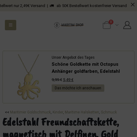
t nur 2,49€ Versand | 🚛 ab 50€ Bestellwert kostenfreier Versand
0
Unser Angebot des Tages
Schöne Goldkette mit Octopus
Anhänger goldfarben, Edelstahl
Ursprünglicher
Aktueller
9,99
€
5,49
€
Preis
Preis
Das möchte ich anschauen
war:
ist:
9,99 €
5,49 €.
<<
Maritimer Goldschmuck
, 
Kinder
, 
Maritime Halsketten
, 
Schmuck
Edelstahl Freundschaftskette,
magnetisch mit Delfinen, Gold