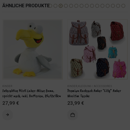
ÄHNLICHE PRODUKTE
KINDER
KINDER
,
KLEIDUNG / ACCESSOIRES
Interaktive Hösti Laber-Möwe Emma, 
Premium Rucksack Anker “Lilly” Anker 
spricht nach, inkl. Batterien, 25x12x18cm
Maritim Tasche
27,99
€
23,99
€
Dieses Produkt weist mehrere Varianten auf. Die Optionen können auf der Produktseite gewählt werden
ÄHLEN
WEITERLESEN