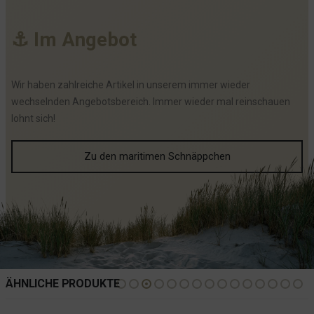
⚓
I
m
A
n
g
e
b
o
t
Wir haben zahlreiche Artikel in unserem immer wieder
wechselnden Angebotsbereich. Immer wieder mal reinschauen
lohnt sich!
Zu den maritimen Schnäppchen
ÄHNLICHE PRODUKTE