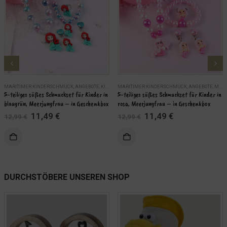
MARITIMER KINDERSCHMUCK
,
ANGEBOTE
,
KINDER
MARITIMER KINDERSCHMUCK
,
MARITIME SCHMUCKSETS
,
SCHMUCK
,
ANGEBOTE
,
MARITIME SCHMUCKSETS
5-teiliges süßes Schmuckset für Kinder in 
5-teiliges süßes Schmuckset für Kinder in 
blaugrün, Meerjungfrau – in Geschenkbox
rosa, Meerjungfrau – in Geschenkbox
Ursprünglicher
Aktueller
Ursprünglicher
Aktueller
11,49
€
11,49
€
12,99
€
12,99
€
Preis
Preis
Preis
Preis
war:
ist:
war:
ist:
KORB
IN DEN WARENKORB
12,99 €
11,49 €.
12,99 €
11,49 €.
WEITERLES
DURCHSTÖBERE UNSEREN SHOP