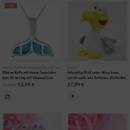
-13%
KINDER
,
ANGEBOTE
,
MARITIME HALSKETTEN
,
MARITIMER KINDERSCHMUCK
KINDER
,
MARITIMER SILBER
Silberne Kette mit blauem funkelnden 
Interaktive Hösti Laber-Möwe Emma, 
Opal, 45 cm lang, mit Schwanzflosse
spricht nach, inkl. Batterien, 25x12x18cm
Ursprünglicher
Aktueller
12,99
€
27,99
€
14,99
€
Preis
Preis
ÄHLEN
war:
ist:
WEITERLESEN
14,99 €
12,99 €.
-12%
-12%