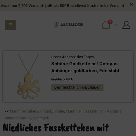
 nur 2,49€ Versand | 🚛 ab 50€ Bestellwert kostenfreier Versand
0
Unser Angebot des Tages
Schöne Goldkette mit Octopus
Anhänger goldfarben, Edelstahl
Ursprünglicher
Aktueller
9,99
€
5,49
€
Preis
Preis
Das möchte ich anschauen
war:
ist:
9,99 €
5,49 €.
<<
Maritimer Silberschmuck
, 
Kinder
, 
Maritime Fusskettchen
, 
Maritimer
Kinderschmuck
, 
Schmuck
Niedliches Fusskettchen mit