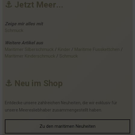
⚓
J
e
t
z
t
M
e
e
r
.
.
.
Zeige mir alles mit
Schmuck
Weitere
Artikel
aus
Maritimer Silberschmuck
 / 
Kinder
 / 
Maritime Fusskettchen
 / 
Maritimer Kinderschmuck
 / 
Schmuck
⚓
N
e
u
i
m
S
h
o
p
Entdecke unsere zahlreichen Neuheiten, die wir exklusiv für
unsere Meeresliebhaber zusammengestellt haben.
Zu den maritimen Neuheiten