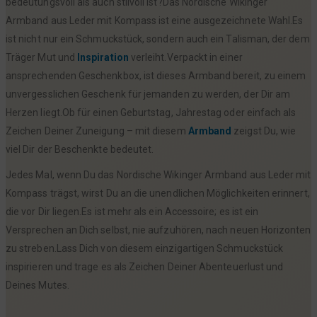
bedeutungsvoll als auch stilvoll ist?Das Nordische Wikinger
Armband aus Leder mit Kompass ist eine ausgezeichnete Wahl.Es
ist nicht nur ein Schmuckstück, sondern auch ein Talisman, der dem
Träger Mut und
Inspiration
verleiht.Verpackt in einer
ansprechenden Geschenkbox, ist dieses Armband bereit, zu einem
unvergesslichen Geschenk für jemanden zu werden, der Dir am
Herzen liegt.Ob für einen Geburtstag, Jahrestag oder einfach als
Zeichen Deiner Zuneigung – mit diesem
Armband
zeigst Du, wie
viel Dir der Beschenkte bedeutet.
Jedes Mal, wenn Du das Nordische Wikinger Armband aus Leder mit
Kompass trägst, wirst Du an die unendlichen Möglichkeiten erinnert,
die vor Dir liegen.Es ist mehr als ein Accessoire; es ist ein
Versprechen an Dich selbst, nie aufzuhören, nach neuen Horizonten
zu streben.Lass Dich von diesem einzigartigen Schmuckstück
inspirieren und trage es als Zeichen Deiner Abenteuerlust und
Deines Mutes.