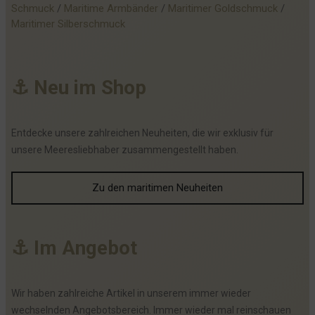
Schmuck
 / 
Maritime Armbänder
 / 
Maritimer Goldschmuck
 / 
Maritimer Silberschmuck
⚓
N
e
u
i
m
S
h
o
p
Entdecke unsere zahlreichen Neuheiten, die wir exklusiv für
unsere Meeresliebhaber zusammengestellt haben.
Zu den maritimen Neuheiten
⚓
I
m
A
n
g
e
b
o
t
Wir haben zahlreiche Artikel in unserem immer wieder
wechselnden Angebotsbereich. Immer wieder mal reinschauen