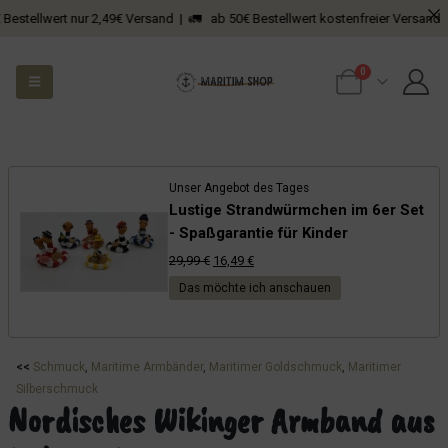
llwert nur 2,49€ Versand | 🚛 ab 50€ Bestellwert kostenfreier Versand
0
Unser Angebot des Tages
Lustige Strandwürmchen im 6er Set
- Spaßgarantie für Kinder
Ursprünglicher
Aktueller
29,99
€
16,49
€
Preis
Preis
Das möchte ich anschauen
war:
ist:
29,99 €
16,49 €.
<<
Schmuck
, 
Maritime Armbänder
, 
Maritimer Goldschmuck
, 
Maritimer
Silberschmuck
Nordisches Wikinger Armband aus