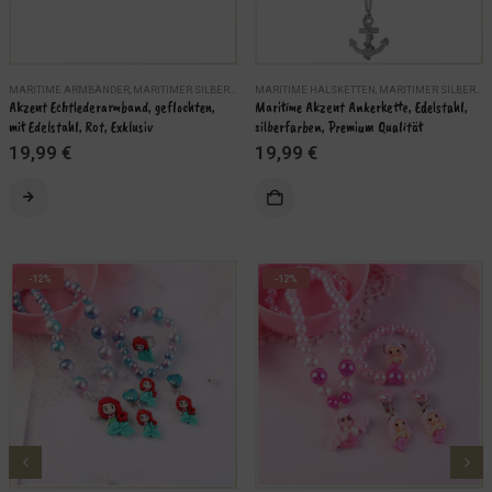
ERSCHMUCK
MARITIME ARMBÄNDER
,
MARITIMER SILBERSCHMUCK
MARITIME HALSKETTEN
,
SCHMUCK
,
MARITIMER SILBERSCHMUCK
Akzent Echtlederarmband, geflochten, 
Maritime Akzent Ankerkette, Edelstahl, 
mit Edelstahl, Rot, Exklusiv
silberfarben, Premium Qualität
19,99
€
19,99
€
KORB
IN DEN WARENKORB
-12%
-12%