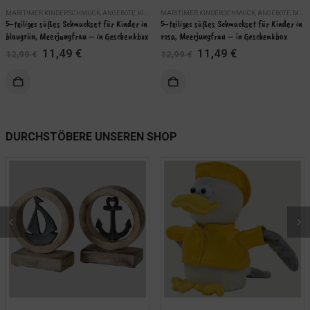
MARITIMER KINDERSCHMUCK
,
ANGEBOTE
,
KINDER
MARITIMER KINDERSCHMUCK
,
MARITIME SCHMUCKSETS
,
SCHMUCK
,
ANGEBOTE
,
MARITIME SCHMUCKSETS
5-teiliges süßes Schmuckset für Kinder in 
5-teiliges süßes Schmuckset für Kinder in 
blaugrün, Meerjungfrau – in Geschenkbox
rosa, Meerjungfrau – in Geschenkbox
Ursprünglicher
Aktueller
Ursprünglicher
Aktueller
11,49
€
11,49
€
12,99
€
12,99
€
Preis
Preis
Preis
Preis
war:
ist:
war:
ist:
KORB
IN DEN WARENKORB
12,99 €
11,49 €.
12,99 €
11,49 €.
WEITERLES
DURCHSTÖBERE UNSEREN SHOP