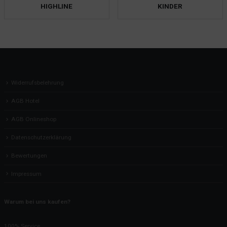
HIGHLINE
KINDER
Widerrufsbelehrung
AGB Hotel
AGB Onlineshop
Datenschutzerklärung
Bewertungen
Impressum
Warum bei uns kaufen?
100% Service