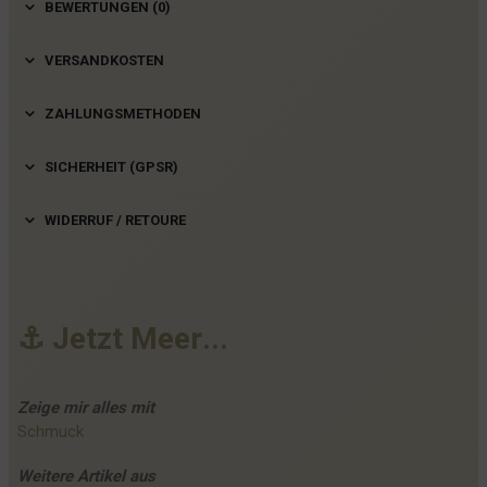
BEWERTUNGEN (0)
VERSANDKOSTEN
ZAHLUNGSMETHODEN
SICHERHEIT (GPSR)
WIDERRUF / RETOURE
⚓
J
e
t
z
t
M
e
e
r
.
.
.
Zeige mir alles mit
Schmuck
Weitere
Artikel
aus