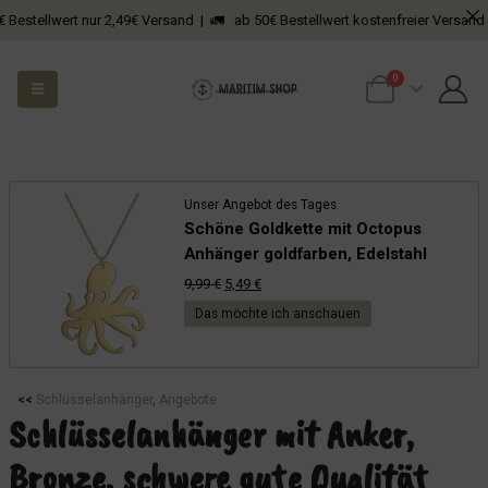
ellwert nur 2,49€ Versand | 🚛 ab 50€ Bestellwert kostenfreier Versand
0
Unser Angebot des Tages
Schöne Goldkette mit Octopus
Anhänger goldfarben, Edelstahl
Ursprünglicher
Aktueller
9,99
€
5,49
€
Preis
Preis
Das möchte ich anschauen
war:
ist:
9,99 €
5,49 €.
<<
Schlüsselanhänger
, 
Angebote
Schlüsselanhänger mit Anker,
Bronze, schwere gute Qualität