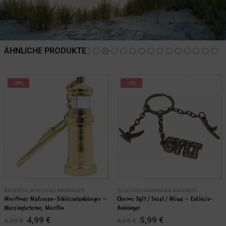
ÄHNLICHE PRODUKTE
-29%
-14%
ANGEBOTE
,
SCHLÜSSELANHÄNGER
SCHLÜSSELANHÄNGER
,
ANGEBOTE
Maritimer Matrosen-Schlüsselanhänger – 
Charms Sylt / Insel / Möwe – Exklusiv-
Messinglaterne, Maritim
Anhänger
Ursprünglicher
Aktueller
Ursprünglicher
Aktueller
4,99
€
5,99
€
6,99
€
6,99
€