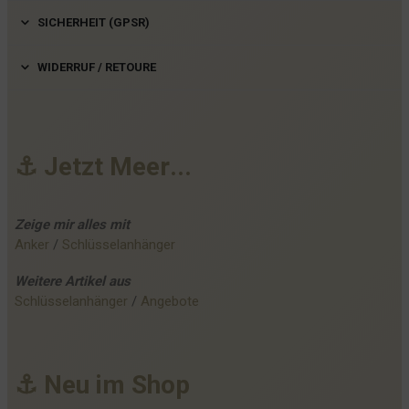
SICHERHEIT (GPSR)
WIDERRUF / RETOURE
⚓
J
e
t
z
t
M
e
e
r
.
.
.
Zeige mir alles mit
Anker
 / 
Schlüsselanhänger
Weitere
Artikel
aus
Schlüsselanhänger
 / 
Angebote
⚓
N
e
u
i
m
S
h
o
p