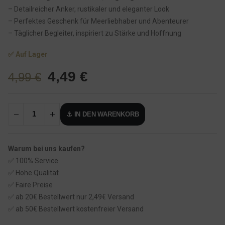
– Detailreicher Anker, rustikaler und eleganter Look
– Perfektes Geschenk für Meerliebhaber und Abenteurer
– Täglicher Begleiter, inspiriert zu Stärke und Hoffnung
✅ Auf Lager
U
A
4,49
€
4,99
€
r
k
s
t
⚓ IN DEN WARENKORB
p
u
r
e
ü
l
Warum bei uns kaufen?
n
l
✅ 100% Service
g
e
✅ Hohe Qualität
l
r
✅ Faire Preise
✅ ab 20€ Bestellwert nur 2,49€ Versand
i
P
✅ ab 50€ Bestellwert kostenfreier Versand
c
r