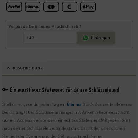
h
e
e
i
r
s
Verpasse kein neues Produkt mehr!
P
i
r
s
Eintragen
e
t
i
:
s
4
BESCHREIBUNG
w
,
a
4
r
9
🔑 Ein maritimes Statement für deinen Schlüsselbund
:
Stell dir vor, wie du jeden Tag ein
kleines
Stück des weiten Meeres
4
€
bei dir trägst.Der Schlüsselanhänger mit Anker in Bronze ist nicht
,
.
nur ein Accessoire, sondern ein echtes Statement.Mit jedem Griff
9
nach deinen Schlüsseln verbindest du dich mit der unendlichen
9
Freiheit der Ozeane und der Sehnsucht nach fernen