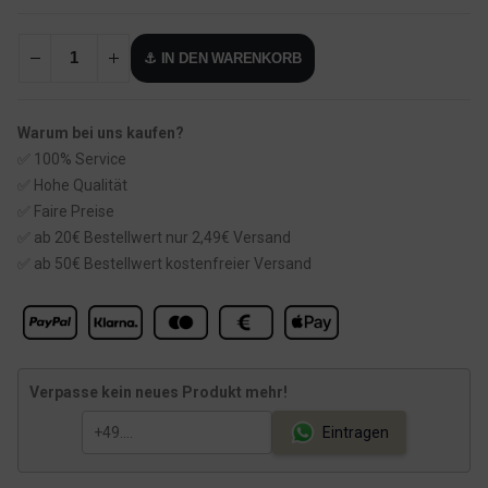
r
k
s
t
⚓ IN DEN WARENKORB
p
u
r
e
ü
l
Warum bei uns kaufen?
n
l
✅ 100% Service
g
e
✅ Hohe Qualität
l
r
✅ Faire Preise
✅ ab 20€ Bestellwert nur 2,49€ Versand
i
P
✅ ab 50€ Bestellwert kostenfreier Versand
c
r
h
e
e
i
r
s
Verpasse kein neues Produkt mehr!
P
i
r
s
Eintragen
e
t