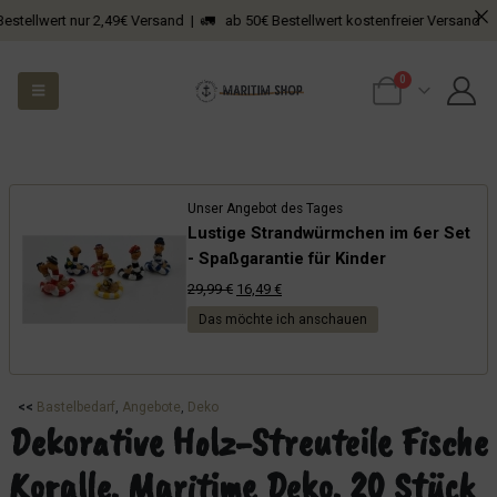
lwert nur 2,49€ Versand | 🚛 ab 50€ Bestellwert kostenfreier Versand
0
Unser Angebot des Tages
Lustige Strandwürmchen im 6er Set
- Spaßgarantie für Kinder
Ursprünglicher
Aktueller
29,99
€
16,49
€
Preis
Preis
Das möchte ich anschauen
war:
ist:
29,99 €
16,49 €.
<<
Bastelbedarf
, 
Angebote
, 
Deko
Dekorative Holz-Streuteile Fische
Koralle, Maritime Deko, 20 Stück