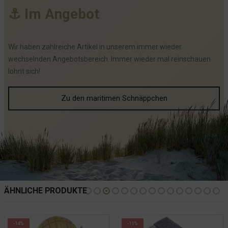
⚓
I
m
A
n
g
e
b
o
t
Wir haben zahlreiche Artikel in unserem immer wieder
wechselnden Angebotsbereich. Immer wieder mal reinschauen
lohnt sich!
Zu den maritimen Schnäppchen
ÄHNLICHE PRODUKTE
-14%
-11%