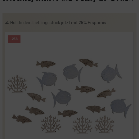
🌊 Hol dir dein Lieblingsstück jetzt mit
25
% Ersparnis.
-25%