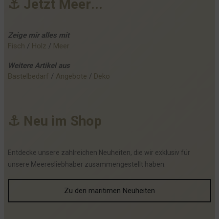
⚓
J
e
t
z
t
M
e
e
r
.
.
.
Zeige mir alles mit
Fisch
 / 
Holz
 / 
Meer
Weitere
Artikel
aus
Bastelbedarf
 / 
Angebote
 / 
Deko
⚓
N
e
u
i
m
S
h
o
p
Entdecke unsere zahlreichen Neuheiten, die wir exklusiv für
unsere Meeresliebhaber zusammengestellt haben.
Zu den maritimen Neuheiten