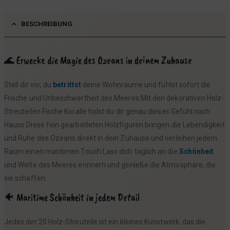
i
:
s
2
BESCHREIBUNG
w
,
a
9
r
9
🌊 Erwecke die Magie des Ozeans in deinem Zuhause
:
Stell dir vor, du
betrittst
deine Wohnräume und fühlst sofort die
3
€
Frische und Unbeschwertheit des Meeres.Mit den dekorativen Holz-
,
.
Streuteilen Fische Koralle holst du dir genau dieses Gefühl nach
9
Hause.Diese fein gearbeiteten Holzfiguren bringen die Lebendigkeit
9
und Ruhe des Ozeans direkt in dein Zuhause und verleihen jedem
Raum einen maritimen Touch.Lass dich täglich an die
Schönheit
€
und Weite des Meeres erinnern und genieße die Atmosphäre, die
sie schaffen.
🐠 Maritime Schönheit in jedem Detail
Jedes der 20 Holz-Streuteile ist ein kleines Kunstwerk, das die