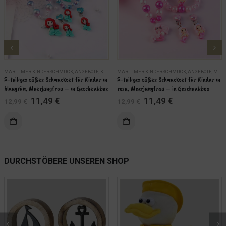
MARITIMER KINDERSCHMUCK
,
ANGEBOTE
,
KINDER
MARITIMER KINDERSCHMUCK
,
MARITIME SCHMUCKSETS
,
SCHMUCK
,
ANGEBOTE
,
MARITIME SCHMUCKSETS
5-teiliges süßes Schmuckset für Kinder in 
5-teiliges süßes Schmuckset für Kinder in 
blaugrün, Meerjungfrau – in Geschenkbox
rosa, Meerjungfrau – in Geschenkbox
Ursprünglicher
Aktueller
Ursprünglicher
Aktueller
11,49
€
11,49
€
12,99
€
12,99
€
Preis
Preis
Preis
Preis
war:
ist:
war:
ist:
KORB
IN DEN WARENKORB
12,99 €
11,49 €.
12,99 €
11,49 €.
WEITERLES
DURCHSTÖBERE UNSEREN SHOP