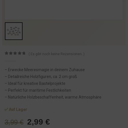
( Es gibt noch keine Rezensionen. )
0
von 5
– Erwecke Meeresmagie in deinem Zuhause
– Detailreiche Holzfiguren, ca. 2 cm groß
– Ideal für kreative Bastelprojekte
– Perfekt für maritime Festlichkeiten
– Natürliche Holzbeschaffenheit, warme Atmosphäre
✅ Auf Lager
U
A
2,99
€
3,99
€