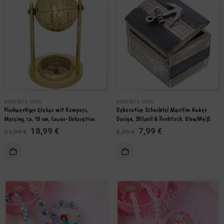
ANGEBOTE
,
DEKO
ANGEBOTE
,
DEKO
Hochwertiger Globus mit Kompass, 
Dekorative Schachtel Maritim Anker 
Messing, ca. 10 cm, Luxus-Dekoration
Design, Stilvoll & Praktisch, Blau/Weiß
Ursprünglicher
Aktueller
Ursprünglicher
Aktueller
18,99
€
7,99
€
21,99
€
8,99
€
Preis
Preis
Preis
Preis
EN
WEITERLESEN
war:
ist:
war:
ist:
21,99 €
18,99 €.
8,99 €
7,99 €.
-12%
-12%