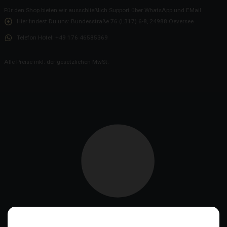
Für den Shop bieten wir ausschließlich Support über WhatsApp und EMail
Hier findest Du uns:
Bundesstraße 76 (L317) 6-8, 24988 Oeversee
Telefon Hotel:
+49 176 46585369
Alle Preise inkl. der gesetzlichen MwSt.