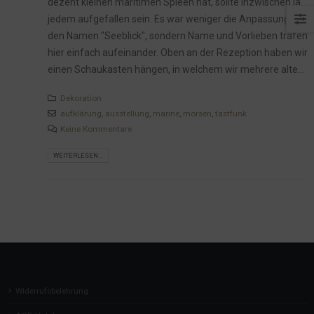
dezent kleinen maritimen Spleen hat, sollte inzwischen ja
jedem aufgefallen sein. Es war weniger die Anpassung an
den Namen "Seeblick", sondern Name und Vorlieben trafen
hier einfach aufeinander. Oben an der Rezeption haben wir
einen Schaukasten hängen, in welchem wir mehrere alte...
Dekoration
aufklärung
,
ausstellung
,
marine
,
morsen
,
tastfunk
Keine Kommentare
WEITERLESEN...
Widerrufsbelehrung