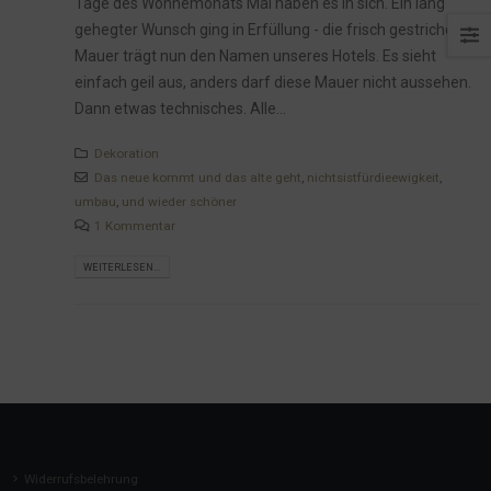
Tage des Wonnemonats Mai haben es in sich. Ein lang
gehegter Wunsch ging in Erfüllung - die frisch gestrichene
Mauer trägt nun den Namen unseres Hotels. Es sieht
einfach geil aus, anders darf diese Mauer nicht aussehen.
Dann etwas technisches. Alle...
Dekoration
Das neue kommt und das alte geht
,
nichtsistfürdieewigkeit
,
umbau
,
und wieder schöner
1 Kommentar
WEITERLESEN...
Widerrufsbelehrung