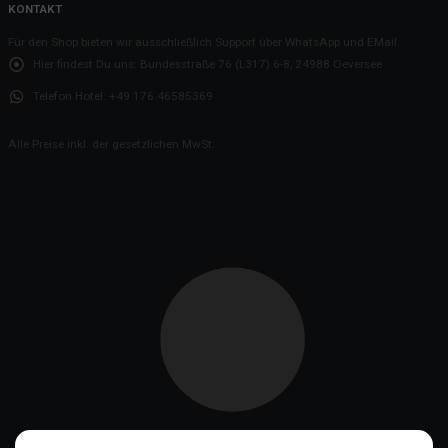
KONTAKT
Für den Shop bieten wir ausschließlich Support über WhatsApp und EMail
Hier findest Du uns:
Bundesstraße 76 (L317) 6-8, 24988 Oeversee
Telefon Hotel:
+49 176 46585369
Alle Preise inkl. der gesetzlichen MwSt.