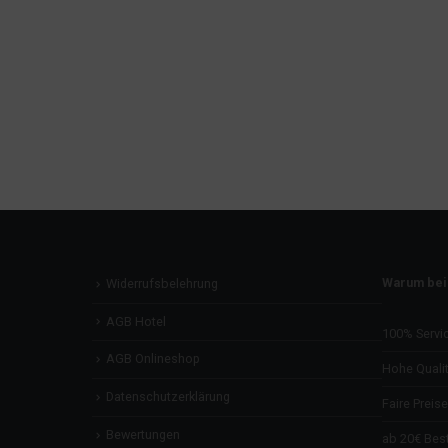
Warum bei
Widerrufsbelehrung
AGB Hotel
100% Servi
AGB Onlineshop
Hohe Qualit
Datenschutzerklärung
Faire Preise
Bewertungen
ab 20€ Best