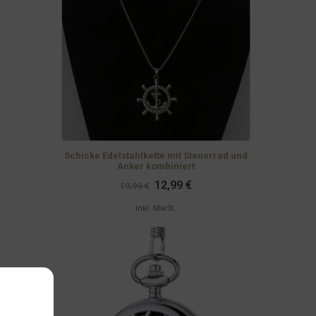
Schicke Edelstahlkette mit Steuerrad und
Anker kombiniert
Ursprünglicher
Aktueller
12,99
€
19,99
€
Preis
Preis
war:
ist:
inkl. MwSt.
19,99 €
12,99 €.