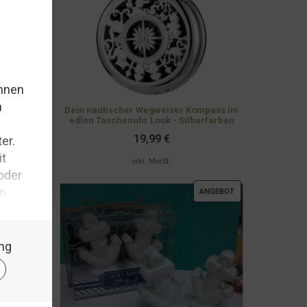
Dein nautischer Wegweiser Kompass im
edlen Taschenuhr Look - Silberfarben
19,99
€
inkl. MwSt.
PRODUKT
ANGEBOT
IM
ANGEBOT