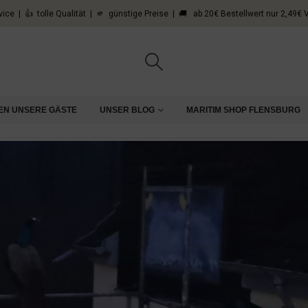
vice | 👍 tolle Qualität | 🫵 günstige Preise | 🚚 ab 20€ Bestellwert nur 2,49€
EN UNSERE GÄSTE
UNSER BLOG
MARITIM SHOP FLENSBURG