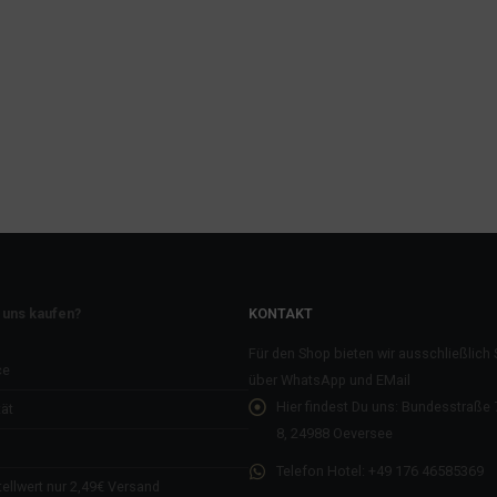
 uns kaufen?
KONTAKT
Für den Shop bieten wir ausschließlich
ce
über WhatsApp und EMail
Hier findest Du uns:
Bundesstraße 7
ät
8, 24988 Oeversee
Telefon Hotel:
+49 176 46585369
ellwert nur 2,49€ Versand