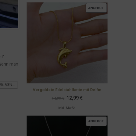
PRODUKT
ANGEBOT
IM
ANGEBOT
ht"
. Wenn man
ERLESEN...
Vergoldete Edelstahlkette mit Delfin
Ursprünglicher
Aktueller
12,99
€
14,99
€
Preis
Preis
war:
ist:
inkl. MwSt.
14,99 €
12,99 €.
PRODUKT
ANGEBOT
IM
ANGEBOT