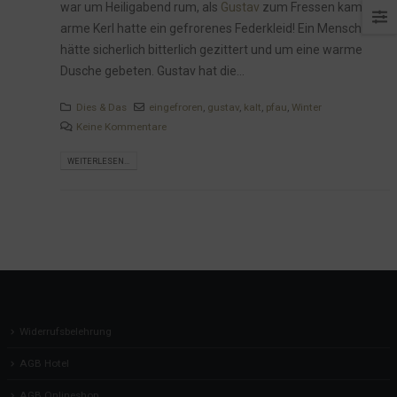
war um Heiligabend rum, als
Gustav
zum Fressen kam. Der
arme Kerl hatte ein gefrorenes Federkleid! Ein Mensch
hätte sicherlich bitterlich gezittert und um eine warme
Dusche gebeten. Gustav hat die...
Dies & Das
eingefroren
,
gustav
,
kalt
,
pfau
,
Winter
Keine Kommentare
WEITERLESEN...
Widerrufsbelehrung
AGB Hotel
AGB Onlineshop