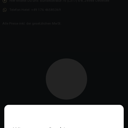
Hier findest Du uns:
Bundesstraße 76 (L317) 6-8, 24988 Oeversee
Telefon Hotel:
+49 176 46585369
Alle Preise inkl. der gesetzlichen MwSt.