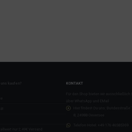
 uns kaufen?
KONTAKT
Für den Shop bieten wir ausschließlich
ce
über WhatsApp und EMail
Hier findest Du uns:
Bundesstraße 7
ät
8, 24988 Oeversee
Telefon Hotel:
+49 176 46585369
ellwert nur 2,49€ Versand