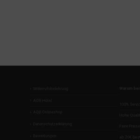
Warum bei
Widerrufsbelehrung
AGB Hotel
100% Servi
AGB Onlineshop
Hohe Qualit
Datenschutzerklärung
Faire Preise
Bewertungen
ab 20€ Best