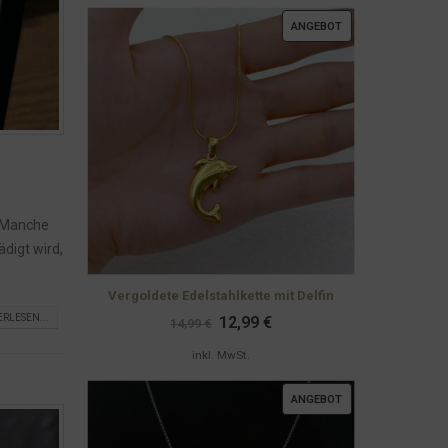
PRODUKT
ANGEBOT
IM
ANGEBOT
. Manche
digt wird,
Vergoldete Edelstahlkette mit Delfin
Ursprünglicher
Aktueller
ERLESEN...
12,99
€
14,99
€
Preis
Preis
war:
ist:
inkl. MwSt.
14,99 €
12,99 €.
PRODUKT
ANGEBOT
IM
ANGEBOT