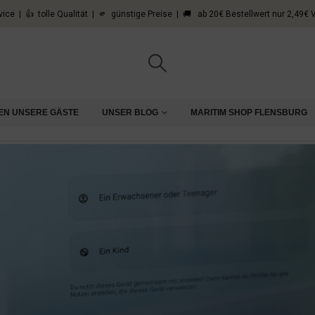
vice | 👍 tolle Qualität | 🫵 günstige Preise | 🚚 ab 20€ Bestellwert nur 2,49€
EN UNSERE GÄSTE
UNSER BLOG
MARITIM SHOP FLENSBURG