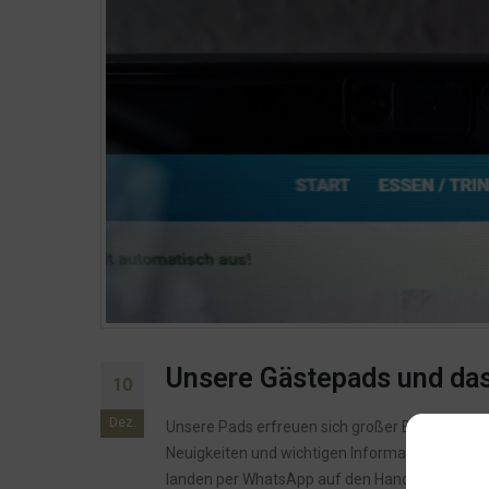
Unsere Gästepads und das
10
Dez.
Unsere Pads erfreuen sich großer Beliebtheit. D
Neuigkeiten und wichtigen Informationen direk
landen per WhatsApp auf den Handy unseres T