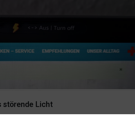
 störende Licht
ie Gäste haben alle Informationen direkt digital greifbar, und wir könne
t unsere Gäste erreichen. So auch umgekehrt, sämtliche Nachrichten d
eams. Ausgereift und praxiserprobt. Zum Einsatz kommt eine Kiosksof