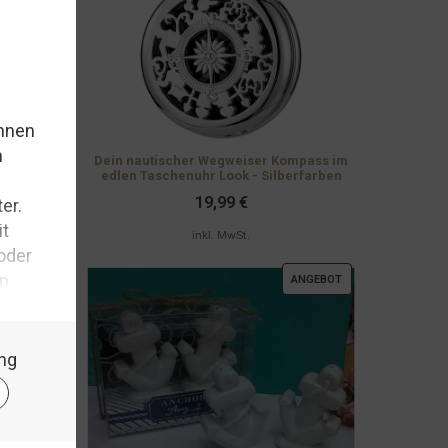
ERLESEN...
Dein nautischer Wegweiser Kompass im
edlen Taschenuhr Look - Silberfarben
19,99
€
inkl. MwSt.
PRODUKT
ANGEBOT
IM
ANGEBOT