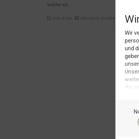
welche wir...
Dies & Das
dekoration
,
Einfallsreichtum
,
Pad