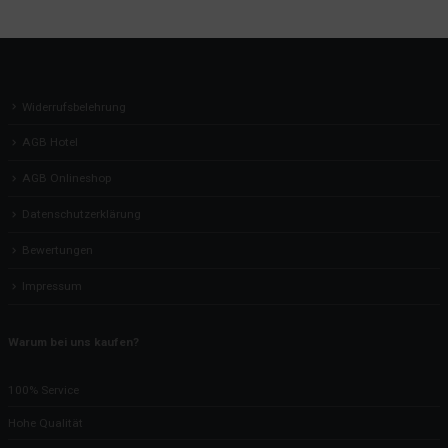
Widerrufsbelehrung
AGB Hotel
AGB Onlineshop
Datenschutzerklärung
Bewertungen
Impressum
Warum bei uns kaufen?
100% Service
Hohe Qualität