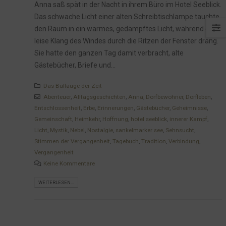
Anna saß spät in der Nacht in ihrem Büro im Hotel Seeblick.
Das schwache Licht einer alten Schreibtischlampe tauchte
den Raum in ein warmes, gedämpftes Licht, während der
leise Klang des Windes durch die Ritzen der Fenster drang.
Sie hatte den ganzen Tag damit verbracht, alte
Gästebücher, Briefe und...
Das Bullauge der Zeit
Abenteuer
,
Alltagsgeschichten
,
Anna
,
Dorfbewohner
,
Dorfleben
,
Entschlossenheit
,
Erbe
,
Erinnerungen
,
Gästebücher
,
Geheimnisse
,
Gemeinschaft
,
Heimkehr
,
Hoffnung
,
hotel seeblick
,
innerer Kampf
,
Licht
,
Mystik
,
Nebel
,
Nostalgie
,
sankelmarker see
,
Sehnsucht
,
Stimmen der Vergangenheit
,
Tagebuch
,
Tradition
,
Verbindung
,
Vergangenheit
Keine Kommentare
WEITERLESEN...