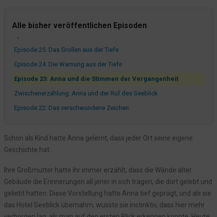
Jonas und sein Geheimnis
Episode 27: Ein spannender Alltag im Hotel Seeblick
Alle bisher veröffentlichen Episoden
Episode 26: Schatten über dem See
Episode 25: Das Grollen aus der Tiefe
Episode 24: Die Warnung aus der Tiefe
Episode 23: Anna und die Stimmen der Vergangenheit
Zwischenerzählung: Anna und der Ruf des Seeblick
Episode 22: Das verschwundene Zeichen
Episode 21: Das Echo der Vergangenheit
Was bisher geschah: Die Geheimnisse des Sankelmarker Sees
Schon als Kind hatte Anna gelernt, dass jeder Ort seine eigene
Geschichte hat.
Episode 20: Die Wächter des Sees
Episode 19: Das Echo der Glocke
Ihre Großmutter hatte ihr immer erzählt, dass die Wände alter
Episode 18: Der Fremde und die Wahrheit im Nebel
Gebäude die Erinnerungen all jener in sich tragen, die dort gelebt und
geliebt hatten. Diese Vorstellung hatte Anna tief geprägt, und als sie
Episode 17: Das Rätsel der Kristalle
das Hotel Seeblick übernahm, wusste sie instinktiv, dass hier mehr
Episode 16: Ein Rätsel im Dorf
verborgen lag, als man auf den ersten Blick erkennen konnte. Heute,