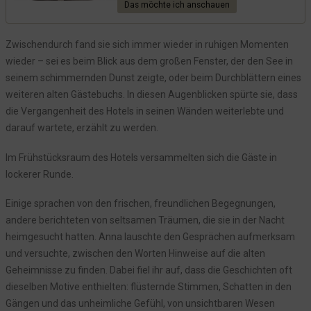
Preis
Preis
Das möchte ich anschauen
war:
ist:
11,99 €
6,99 €.
Zwischendurch fand sie sich immer wieder in ruhigen Momenten
wieder – sei es beim Blick aus dem großen Fenster, der den See in
seinem schimmernden Dunst zeigte, oder beim Durchblättern eines
weiteren alten Gästebuchs. In diesen Augenblicken spürte sie, dass
die Vergangenheit des Hotels in seinen Wänden weiterlebte und
darauf wartete, erzählt zu werden.
Im Frühstücksraum des Hotels versammelten sich die Gäste in
lockerer Runde.
Einige sprachen von den frischen, freundlichen Begegnungen,
andere berichteten von seltsamen Träumen, die sie in der Nacht
heimgesucht hatten. Anna lauschte den Gesprächen aufmerksam
und versuchte, zwischen den Worten Hinweise auf die alten
Geheimnisse zu finden. Dabei fiel ihr auf, dass die Geschichten oft
dieselben Motive enthielten: flüsternde Stimmen, Schatten in den
Gängen und das unheimliche Gefühl, von unsichtbaren Wesen