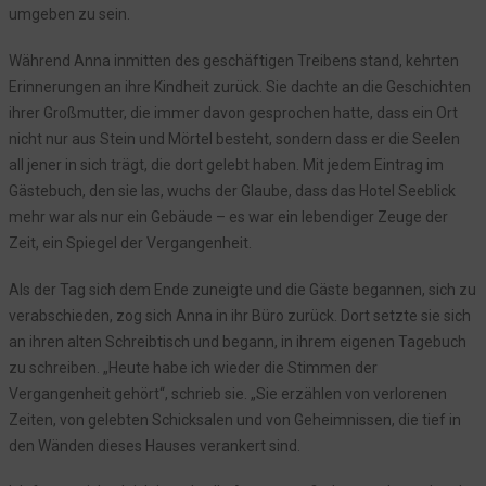
umgeben zu sein.
Während Anna inmitten des geschäftigen Treibens stand, kehrten
Erinnerungen an ihre Kindheit zurück. Sie dachte an die Geschichten
ihrer Großmutter, die immer davon gesprochen hatte, dass ein Ort
nicht nur aus Stein und Mörtel besteht, sondern dass er die Seelen
all jener in sich trägt, die dort gelebt haben. Mit jedem Eintrag im
Gästebuch, den sie las, wuchs der Glaube, dass das Hotel Seeblick
mehr war als nur ein Gebäude – es war ein lebendiger Zeuge der
Zeit, ein Spiegel der Vergangenheit.
Als der Tag sich dem Ende zuneigte und die Gäste begannen, sich zu
verabschieden, zog sich Anna in ihr Büro zurück. Dort setzte sie sich
an ihren alten Schreibtisch und begann, in ihrem eigenen Tagebuch
zu schreiben. „Heute habe ich wieder die Stimmen der
Vergangenheit gehört“, schrieb sie. „Sie erzählen von verlorenen
Zeiten, von gelebten Schicksalen und von Geheimnissen, die tief in
den Wänden dieses Hauses verankert sind.