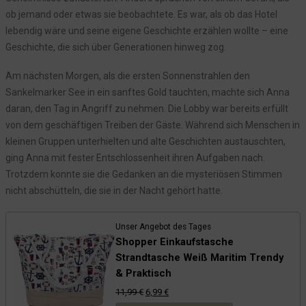
ob jemand oder etwas sie beobachtete. Es war, als ob das Hotel
Episode 4: Das verlorene Boot
lebendig wäre und seine eigene Geschichte erzählen wollte – eine
Episode 3: Symbole im Arnkielpark
Geschichte, die sich über Generationen hinweg zog.
Episode 2: Das Kiek In und die ersten Geschichten
Am nächsten Morgen, als die ersten Sonnenstrahlen den
Episode 1: Annas Neuanfang
Sankelmarker See in ein sanftes Gold tauchten, machte sich Anna
Das Bullauge der Zeit
daran, den Tag in Angriff zu nehmen. Die Lobby war bereits erfüllt
von dem geschäftigen Treiben der Gäste. Während sich Menschen in
kleinen Gruppen unterhielten und alte Geschichten austauschten,
ging Anna mit fester Entschlossenheit ihren Aufgaben nach.
Trotzdem konnte sie die Gedanken an die mysteriösen Stimmen
nicht abschütteln, die sie in der Nacht gehört hatte.
Unser Angebot des Tages
Shopper Einkaufstasche
Strandtasche Weiß Maritim Trendy
& Praktisch
Ursprünglicher
Aktueller
11,99
€
6,99
€