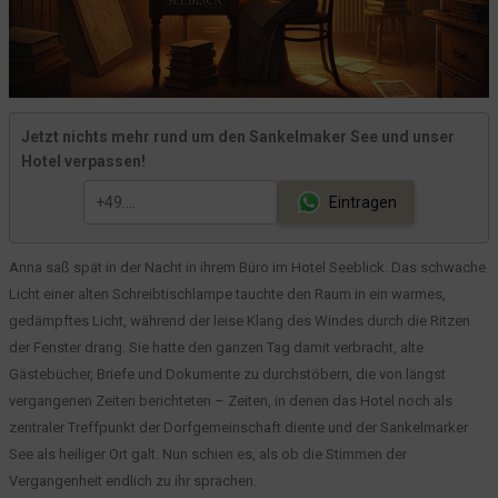
Episode 41: Die Spur im Hafen
Episode 40: Die Karte der Vergangenheit
Episode 39: Das vergessene Ufer
Episode 38: Der Kompass des Vergessens
Jetzt nichts mehr rund um den Sankelmaker See und unser
Episode 37: Der Fund am Morgen
Hotel verpassen!
Episode 36: Die Botschaft aus der Tiefe
Eintragen
Episode 35: Das Licht im Wasser
Episode 34: Grenzen und Konsequenzen
Anna saß spät in der Nacht in ihrem Büro im Hotel Seeblick. Das schwache
Episode 33: Das Echo des Sees
Licht einer alten Schreibtischlampe tauchte den Raum in ein warmes,
Episode 32: Ein Tag in Sankelmark
gedämpftes Licht, während der leise Klang des Windes durch die Ritzen
Episode 31: Das Geheimnis im Schilf
der Fenster drang. Sie hatte den ganzen Tag damit verbracht, alte
Gästebücher, Briefe und Dokumente zu durchstöbern, die von längst
Episode 30: Zwischen Alltag und Ungewissheit
vergangenen Zeiten berichteten – Zeiten, in denen das Hotel noch als
Was bisher geschah - was geschehen wird
zentraler Treffpunkt der Dorfgemeinschaft diente und der Sankelmarker
Episode 29: Das Grollen aus der Tiefe
See als heiliger Ort galt. Nun schien es, als ob die Stimmen der
Episode 28: Das Echo aus der Tiefe
Vergangenheit endlich zu ihr sprachen.