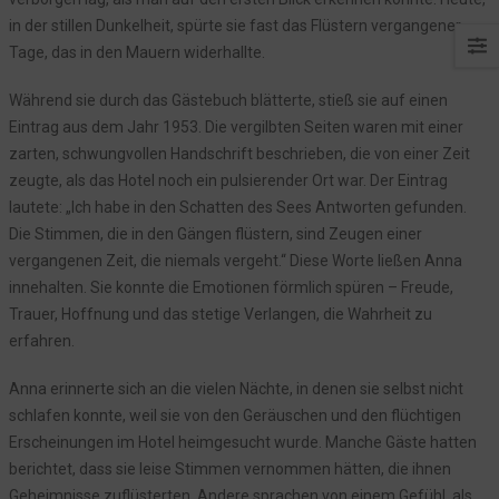
Episode 15: Ein lebhafter Tag im „Seeblick“
in der stillen Dunkelheit, spürte sie fast das Flüstern vergangener
Anna und die Stimmen der Vergangenheit
Tage, das in den Mauern widerhallte.
Episode 14: Der verborgene Tunnel
Während sie durch das Gästebuch blätterte, stieß sie auf einen
Episode 13: Verborgene Wahrheiten im Hotel
Eintrag aus dem Jahr 1953. Die vergilbten Seiten waren mit einer
Episode 12: Das Tagebuch des Fremden
zarten, schwungvollen Handschrift beschrieben, die von einer Zeit
zeugte, als das Hotel noch ein pulsierender Ort war. Der Eintrag
Episode 11: Die Spur im Nebel
lautete: „Ich habe in den Schatten des Sees Antworten gefunden.
Was bisher geschah rund um den Sankelmarker See: Die Reise ins
Die Stimmen, die in den Gängen flüstern, sind Zeugen einer
Unbekannte
vergangenen Zeit, die niemals vergeht.“ Diese Worte ließen Anna
Episode 10: Der erste markierte Punkt
innehalten. Sie konnte die Emotionen förmlich spüren – Freude,
Episode 9: Annas Sorgen und neue Pläne
Trauer, Hoffnung und das stetige Verlangen, die Wahrheit zu
Tauche ein in die Geheimnisse des Sankelmarker Sees – per
erfahren.
WhatsApp!
Anna erinnerte sich an die vielen Nächte, in denen sie selbst nicht
Episode 8: Das verborgene Zimmer
schlafen konnte, weil sie von den Geräuschen und den flüchtigen
Episode 7: Die Akademie Sankelmark
Erscheinungen im Hotel heimgesucht wurde. Manche Gäste hatten
Episode 6: Die Lichter auf dem See
berichtet, dass sie leise Stimmen vernommen hätten, die ihnen
Geheimnisse zuflüsterten. Andere sprachen von einem Gefühl, als
Episode 5: Die Gravuren im Nebel