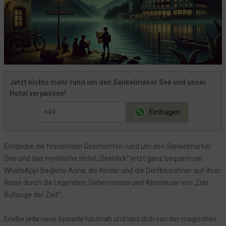
Episode 33: Das Echo des Sees
Episode 32: Ein Tag in Sankelmark
Episode 31: Das Geheimnis im Schilf
Episode 30: Zwischen Alltag und Ungewissheit
Was bisher geschah - was geschehen wird
Episode 29: Das Grollen aus der Tiefe
Jetzt nichts mehr rund um den Sankelmaker See und unser
Hotel verpassen!
Episode 28: Das Echo aus der Tiefe
Eintragen
Jonas und sein Geheimnis
Episode 27: Ein spannender Alltag im Hotel Seeblick
Episode 26: Schatten über dem See
Entdecke die fesselnden Geschichten rund um den Sankelmarker
Episode 25: Das Grollen aus der Tiefe
See und das mystische Hotel „Seeblick“ jetzt ganz bequem per
WhatsApp! Begleite Anna, die Kinder und die Dorfbewohner auf ihrer
Episode 24: Die Warnung aus der Tiefe
Reise durch die Legenden, Geheimnisse und Abenteuer von „Das
Episode 23: Anna und die Stimmen der Vergangenheit
Bullauge der Zeit“.
Zwischenerzählung: Anna und der Ruf des Seeblick
Episode 22: Das verschwundene Zeichen
Erlebe jede neue Episode hautnah und lass dich von der magischen