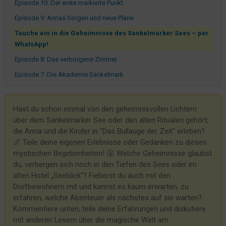
Episode 10: Der erste markierte Punkt
Episode 9: Annas Sorgen und neue Pläne
Tauche ein in die Geheimnisse des Sankelmarker Sees – per
WhatsApp!
Episode 8: Das verborgene Zimmer
Episode 7: Die Akademie Sankelmark
Episode 6: Die Lichter auf dem See
Episode 5: Die Gravuren im Nebel
Hast du schon einmal von den geheimnisvollen Lichtern
über dem Sankelmarker See oder den alten Ritualen gehört,
Episode 4: Das verlorene Boot
die Anna und die Kinder in "Das Bullauge der Zeit" erleben?
Episode 3: Symbole im Arnkielpark
🌌 Teile deine eigenen Erlebnisse oder Gedanken zu diesen
Episode 2: Das Kiek In und die ersten Geschichten
mystischen Begebenheiten! 😮 Welche Geheimnisse glaubst
du, verbergen sich noch in den Tiefen des Sees oder im
Episode 1: Annas Neuanfang
alten Hotel „Seeblick“? Fieberst du auch mit den
Das Bullauge der Zeit
Dorfbewohnern mit und kannst es kaum erwarten, zu
erfahren, welche Abenteuer als nächstes auf sie warten?
Kommentiere unten, teile deine Erfahrungen und diskutiere
mit anderen Lesern über die magische Welt am