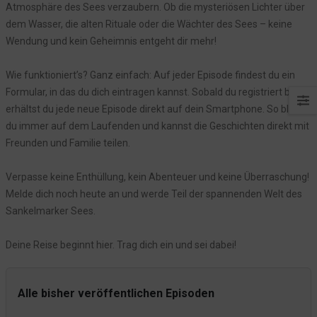
Atmosphäre des Sees verzaubern. Ob die mysteriösen Lichter über
Episode 21: Das Echo der Vergangenheit
dem Wasser, die alten Rituale oder die Wächter des Sees – keine
Was bisher geschah: Die Geheimnisse des Sankelmarker Sees
Wendung und kein Geheimnis entgeht dir mehr!
Episode 20: Die Wächter des Sees
Episode 19: Das Echo der Glocke
Wie funktioniert’s? Ganz einfach: Auf jeder Episode findest du ein
Formular, in das du dich eintragen kannst. Sobald du registriert bist,
Episode 18: Der Fremde und die Wahrheit im Nebel
erhältst du jede neue Episode direkt auf dein Smartphone. So bleibst
Episode 17: Das Rätsel der Kristalle
du immer auf dem Laufenden und kannst die Geschichten direkt mit
Episode 16: Ein Rätsel im Dorf
Freunden und Familie teilen.
Episode 15: Ein lebhafter Tag im „Seeblick“
Verpasse keine Enthüllung, kein Abenteuer und keine Überraschung!
Anna und die Stimmen der Vergangenheit
Melde dich noch heute an und werde Teil der spannenden Welt des
Episode 14: Der verborgene Tunnel
Sankelmarker Sees.
Episode 13: Verborgene Wahrheiten im Hotel
Episode 12: Das Tagebuch des Fremden
Deine Reise beginnt hier. Trag dich ein und sei dabei!
Episode 11: Die Spur im Nebel
Was bisher geschah rund um den Sankelmarker See: Die Reise ins
Alle bisher veröffentlichen Episoden
Unbekannte