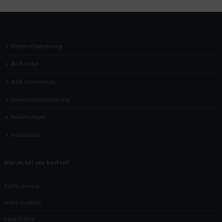
Widerrufsbelehrung
AGB Hotel
AGB Onlineshop
Datenschutzerklärung
Bewertungen
Impressum
Warum bei uns kaufen?
100% Service
Hohe Qualität
Faire Preise