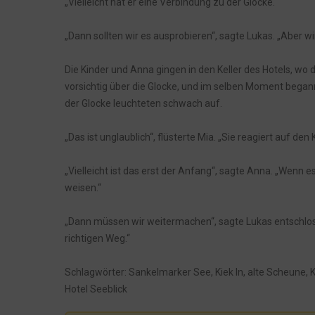
„Vielleicht hat er eine Verbindung zu der Glocke.“
„Dann sollten wir es ausprobieren“, sagte Lukas. „Aber wi
Die Kinder und Anna gingen in den Keller des Hotels, wo d
vorsichtig über die Glocke, und im selben Moment begann 
der Glocke leuchteten schwach auf.
„Das ist unglaublich“, flüsterte Mia. „Sie reagiert auf den Kr
„Vielleicht ist das erst der Anfang“, sagte Anna. „Wen
weisen.“
„Dann müssen wir weitermachen“, sagte Lukas entschlosse
richtigen Weg.“
Schlagwörter: Sankelmarker See, Kiek In, alte Scheune, K
Hotel Seeblick