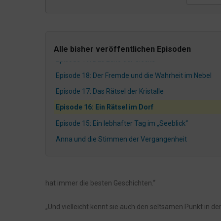
Episode 21: Das Echo der Vergangenheit
Was bisher geschah: Die Geheimnisse des Sankelma
Episode 20: Die Wächter des Sees
Alle bisher veröffentlichen Episoden
Episode 19: Das Echo der Glocke
Episode 18: Der Fremde und die Wahrheit im Nebel
Episode 17: Das Rätsel der Kristalle
Episode 16: Ein Rätsel im Dorf
Episode 15: Ein lebhafter Tag im „Seeblick“
Anna und die Stimmen der Vergangenheit
Episode 14: Der verborgene Tunnel
Episode 13: Verborgene Wahrheiten im Hotel
hat immer die besten Geschichten.“
Episode 12: Das Tagebuch des Fremden
Episode 11: Die Spur im Nebel
„Und vielleicht kennt sie auch den seltsamen Punkt in de
Was bisher geschah rund um den Sankelmarker See: 