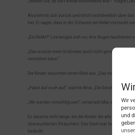
„Wissen Sie, ob dort etwas Besonderes war?“ fragte Luk
Alva lehnte sich zurück und strich nachdenklich über das 
hat. Er sagte, dass in der Scheune ein Relikt versteckt s
„Ein Relikt?“ Lea beugte sich vor, ihre Augen leuchteten 
„Das wusste mein Großvater auch nicht genau“, sagte Alv
verstehen kann.“
Die Kinder tauschten einen Blick aus. „Das müssen wir u
„Passt auf euch auf“, warnte Alva. „Die Geschichte mag a
„Wir werden vorsichtig sein“, versprach Mia, während s
Es dauerte nicht lange, bis die Kinder die alte Scheune
überwucherten Sträuchern. Das Dach war teilweise einge
bedeckt.