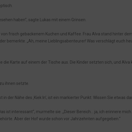
ptisch.
gesehen haben“, sagte Lukas mit einem Grinsen.
es – per WhatsApp!
ft von frisch gebackenem Kuchen und Kaffee. Frau Alva stand hinter de
inder bemerkte. „Ah, meine Lieblingsabenteurer! Was verschlägt euch he
ete die Karte auf einem der Tische aus. Die Kinder setzten sich, und Alva
 zu ihnen setzte.
ekt in der Nähe des ‚Kiek In‘, ist ein markierter Punkt. Wissen Sie etwas d
 ist interessant“, murmelte sie. „Dieser Bereich… ja, ich erinnere mich
 gehörte. Aber der Hof wurde schon vor Jahrzehnten aufgegeben.“