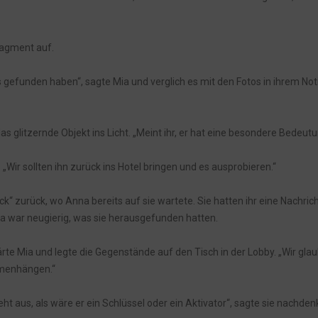
ragment auf.
s gefunden haben“, sagte Mia und verglich es mit den Fotos in ihrem Not
das glitzernde Objekt ins Licht. „Meint ihr, er hat eine besondere Bedeut
r. „Wir sollten ihn zurück ins Hotel bringen und es ausprobieren.“
ck“ zurück, wo Anna bereits auf sie wartete. Sie hatten ihr eine Nachric
na war neugierig, was sie herausgefunden hatten.
ärte Mia und legte die Gegenstände auf den Tisch in der Lobby. „Wir gla
mmenhängen.“
t aus, als wäre er ein Schlüssel oder ein Aktivator“, sagte sie nachdenk