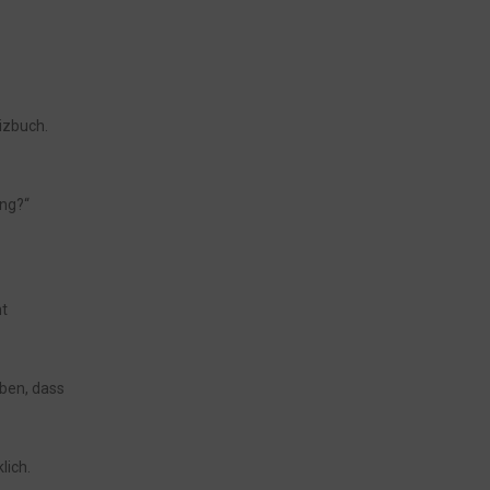
izbuch.
ung?“
ht
uben, dass
lich.