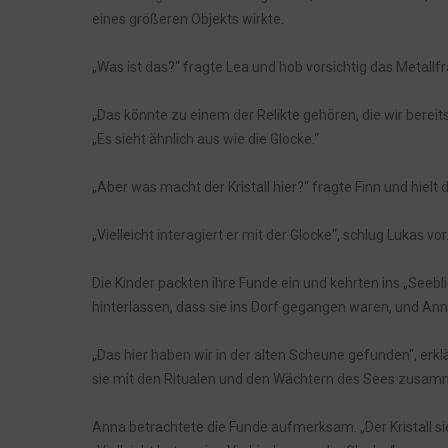
eines größeren Objekts wirkte.
„Was ist das?“ fragte Lea und hob vorsichtig das Metallf
„Das könnte zu einem der Relikte gehören, die wir bereit
„Es sieht ähnlich aus wie die Glocke.“
„Aber was macht der Kristall hier?“ fragte Finn und hielt 
„Vielleicht interagiert er mit der Glocke“, schlug Lukas vo
Die Kinder packten ihre Funde ein und kehrten ins „Seebli
hinterlassen, dass sie ins Dorf gegangen waren, und An
„Das hier haben wir in der alten Scheune gefunden“, erkl
sie mit den Ritualen und den Wächtern des Sees zusa
Anna betrachtete die Funde aufmerksam. „Der Kristall sieh