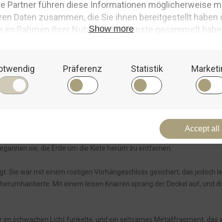
ehr etwas angerührt“, sagte Finn und leuchtete mit seiner Taschenlampe
vorsichtig die Tür aufdrückte.
lz und Erde. Auf dem Boden lagen zerbrochene Werkzeuge und alte Säck
ntdeckten die Kinder etwas, das ihre Aufmerksamkeit sofort fesselte: ei
die Kiste genauer zu betrachten.
begannen sie, die Erde um die Kiste herum zu entfernen.
egt. Sie war mit einem rostigen Vorhängeschloss gesichert, das jedoch le
erumhantierte. Mit einem leisen Knarren sprang der Deckel auf, und di
der im schwachen Licht funkelte, und ein seltsames Metallfragment, das w