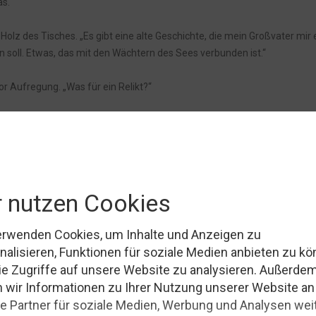
as.
Holz des Tisches. „Es gibt eine alte Geschichte, die mein Großvater mir 
ein soll. Etwas, das mit den Wächtern des Sees verbunden ist.“
vor Aufregung. „Was für ein Relikt?“
a. „Aber er hat immer gesagt, dass es ein Geheimnis bewahrt, das nich
ns ansehen“, sagte Lukas entschlossen.
lt sein, aber manche Geheimnisse sind gefährlicher, als sie scheinen.“
ie ihre Sachen zusammenpackten.
 fanden. Sie lag am Rand des Dorfes, versteckt hinter hohen Bäumen und
stürzt, und die Holzbretter an den Wänden waren verwittert und mit M