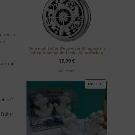
m Tresen
ute
Dein nautischer Wegweiser Kompass im
edlen Taschenuhr Look - Silberfarben
19,99
€
 kam mit
inkl. MwSt.
PRODUKT
ANGEBOT
IM
ANGEBOT
arüber?“
. Früher