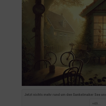
Episode 32: Ein Tag in Sankelmark
Episode 31: Das Geheimnis im Schilf
Episode 30: Zwischen Alltag und Ungewissheit
Was bisher geschah - was geschehen wird
Episode 29: Das Grollen aus der Tiefe
Episode 28: Das Echo aus der Tiefe
Jonas und sein Geheimnis
Episode 27: Ein spannender Alltag im Hotel Seeblick
Episode 26: Schatten über dem See
Episode 25: Das Grollen aus der Tiefe
Episode 24: Die Warnung aus der Tiefe
Episode 23: Anna und die Stimmen der Vergangenhei
Jetzt nichts mehr rund um den Sankelmaker See und
Zwischenerzählung: Anna und der Ruf des Seeblick
Episode 22: Das verschwundene Zeichen