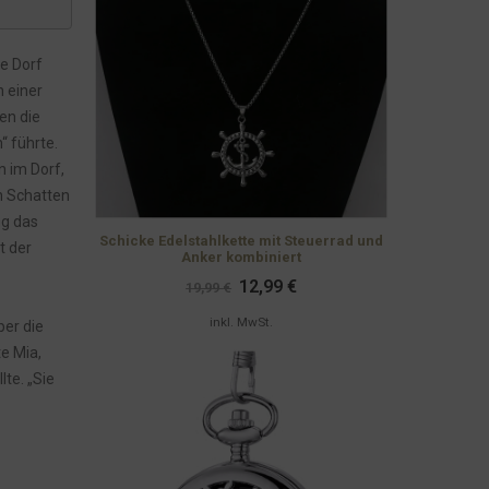
e Dorf
 einer
fen die
“ führte.
n im Dorf,
n Schatten
ng das
Schicke Edelstahlkette mit Steuerrad und
t der
Anker kombiniert
Ursprünglicher
Aktueller
12,99
€
19,99
€
Preis
Preis
war:
ist:
inkl. MwSt.
ber die
19,99 €
12,99 €.
e Mia,
lte. „Sie