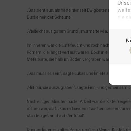
„Das sieht aus, als hätte hier seit Ewigkeiten niemand m
Dunkelheit der Scheune.
„Vielleicht aus gutem Grund“, murmelte Mia, während sie 
Im Inneren war die Luft feucht und roch nach altem Ho
Körnern, die längst verfault waren. Doch in einer Ecke e
Metallkiste, die halb im Boden vergraben war.
„Das muss es sein“, sagte Lukas und kniete sich hin, um 
„Hilf mir, sie auszugraben“, sagte Finn, und gemeinsam 
Nach einigen Minuten harter Arbeit war die Kiste freigel
öffnen war, als Lukas mit seinem Taschenmesser daran h
starrten gebannt auf den Inhalt.
Drinnen lagen ein altes Pergament, ein kleiner Kristall, 