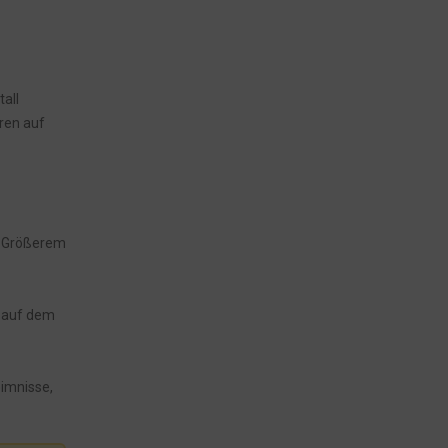
tall
uren auf
as Größerem
d auf dem
eimnisse,