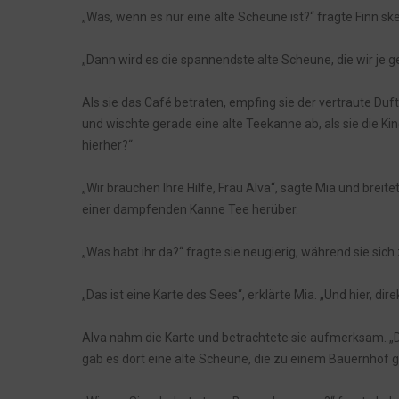
„Was, wenn es nur eine alte Scheune ist?“ fragte Finn ske
Episode 10: Der erste markierte Punkt
Episode 9: Annas Sorgen und neue Pläne
„Dann wird es die spannendste alte Scheune, die wir je 
Tauche ein in die Geheimnisse des Sankelmarker Se
Als sie das Café betraten, empfing sie der vertraute Du
Episode 8: Das verborgene Zimmer
und wischte gerade eine alte Teekanne ab, als sie die K
Episode 7: Die Akademie Sankelmark
hierher?“
Episode 6: Die Lichter auf dem See
„Wir brauchen Ihre Hilfe, Frau Alva“, sagte Mia und breit
Episode 5: Die Gravuren im Nebel
einer dampfenden Kanne Tee herüber.
Episode 4: Das verlorene Boot
„Was habt ihr da?“ fragte sie neugierig, während sie sich
Episode 3: Symbole im Arnkielpark
Episode 2: Das Kiek In und die ersten Geschichten
„Das ist eine Karte des Sees“, erklärte Mia. „Und hier, dir
Episode 1: Annas Neuanfang
Alva nahm die Karte und betrachtete sie aufmerksam. „Das
Das Bullauge der Zeit
gab es dort eine alte Scheune, die zu einem Bauernhof