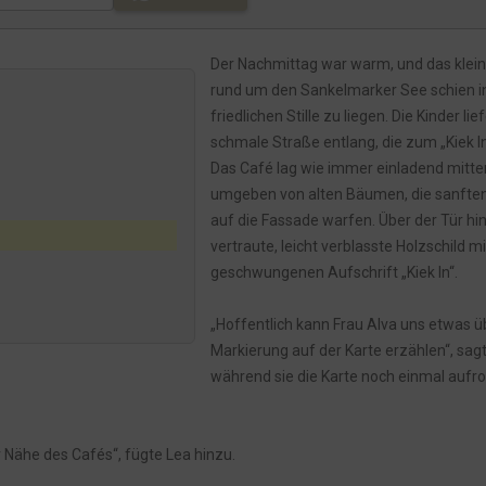
rker Sees
Der Nachmittag war warm, und das klein
rund um den Sankelmarker See schien in
friedlichen Stille zu liegen. Die Kinder lie
schmale Straße entlang, die zum „Kiek In
Das Café lag wie immer einladend mitte
umgeben von alten Bäumen, die sanfte
auf die Fassade warfen. Über der Tür hi
vertraute, leicht verblasste Holzschild mi
geschwungenen Aufschrift „Kiek In“.
„Hoffentlich kann Frau Alva uns etwas ü
Markierung auf der Karte erzählen“, sagt
während sie die Karte noch einmal aufrol
r Nähe des Cafés“, fügte Lea hinzu.
Die Reise ins Unbekannte