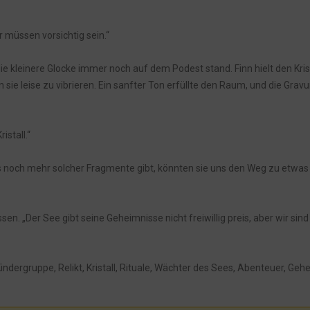
r müssen vorsichtig sein.“
ie kleinere Glocke immer noch auf dem Podest stand. Finn hielt den Kris
sie leise zu vibrieren. Ein sanfter Ton erfüllte den Raum, und die Grav
istall.“
n es noch mehr solcher Fragmente gibt, könnten sie uns den Weg zu etw
n. „Der See gibt seine Geheimnisse nicht freiwillig preis, aber wir sin
indergruppe, Relikt, Kristall, Rituale, Wächter des Sees, Abenteuer, Geh