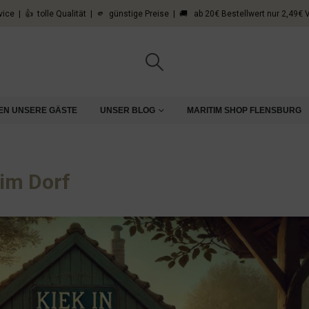
vice | 👍 tolle Qualität | 🫵 günstige Preise | 🚚 ab 20€ Bestellwert nur 2,49€
EN UNSERE GÄSTE
UNSER BLOG
MARITIM SHOP FLENSBURG
 im Dorf