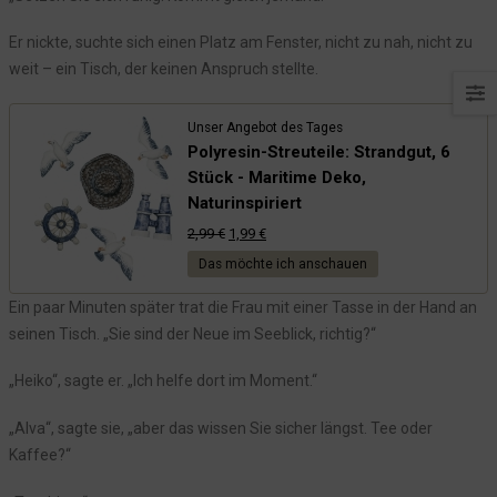
Der verschwundene Gast
Das erste Jahr im Seeblick
Er nickte, suchte sich einen Platz am Fenster, nicht zu nah, nicht zu
weit – ein Tisch, der keinen Anspruch stellte.
Episode 58: Ein neuer Blick auf das Seeblick
Episode 57: Ein Tag im Seeblick
Unser Angebot des Tages
Episode 56: Ein stiller Beobachter
Polyresin-Streuteile: Strandgut, 6
Episode 55: Heiko entdeckt Sankelmark
Stück - Maritime Deko,
Naturinspiriert
Episode 54: Ein leiser Wandel
Ursprünglicher
Aktueller
2,99
€
1,99
€
Episode 53: Die Ankunft der Familie Lenzen
Preis
Preis
Das möchte ich anschauen
Episode 52: Das vergessene Gutshaus
war:
ist:
2,99 €
1,99 €.
Ein paar Minuten später trat die Frau mit einer Tasse in der Hand an
Episode 51: Die verborgenen Aufzeichnungen
seinen Tisch. „Sie sind der Neue im Seeblick, richtig?“
Episode 50: Verborgene Pfade
Episode 49: Die Inschrift in der Kirche
„Heiko“, sagte er. „Ich helfe dort im Moment.“
Episode 48: Die Reise nach Oeversee
„Alva“, sagte sie, „aber das wissen Sie sicher längst. Tee oder
Episode 47: Das Echo der Glocke
Kaffee?“
Episode 46: Die Glocke aus der Tiefe