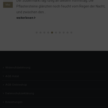
Der Südermarkt lag ruhig an diesem Vormittag. Die
Mai
Pflastersteine glänzten noch feucht vom Regen der Nacht,
und zwischen den...
weiterlesen
Widerrufsbelehrung
AGB Hotel
AGB Onlineshop
Datenschutzerklärung
Bewertungen