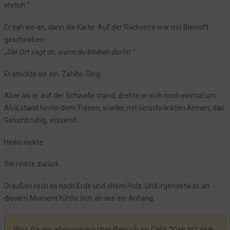
ehrlich.“
Episode 8: Das verborgene Zimmer
Er sah sie an, dann die Karte. Auf der Rückseite war mit Bleistift
Episode 7: Die Akademie Sankelmark
geschrieben:
Episode 6: Die Lichter auf dem See
„Der Ort sagt dir, wann du bleiben darfst.“
Episode 5: Die Gravuren im Nebel
Er steckte sie ein. Zahlte. Ging.
Episode 4: Das verlorene Boot
Episode 3: Symbole im Arnkielpark
Aber als er auf der Schwelle stand, drehte er sich noch einmal um.
Episode 2: Das Kiek In und die ersten Geschichten
Alva stand hinter dem Tresen, wieder mit verschränkten Armen, das
Episode 1: Annas Neuanfang
Gesicht ruhig, wissend.
Das Bullauge der Zeit
Heiko nickte.
Sie nickte zurück.
Draußen roch es nach Erde und altem Holz. Und irgendetwas an
diesem Moment fühlte sich an wie ein Anfang.
Was für ein atmosphärischer Besuch im Café "Kiek In"! 🍰☕