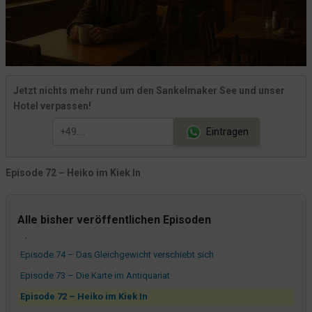
Episode 83 – Der Pfad an der Dorfstraße (Sankelmark)
Episode 82 – Das Gespräch auf dem Südermarkt
Die Spur zur Alten Schmiede (Sankelmark)
Jetzt nichts mehr rund um den Sankelmaker See und unser
Hotel verpassen!
Episode 80 – Rückkehr zur Johanniskirche (Flensburg)
Episode 79 – Das verschwundene Zeichen
Eintragen
Episode 78 – Das Flüstern im Laub
Episode 77 – Die Nachricht im Stein
Episode 72 – Heiko im Kiek In
Die Schatten von Flensburg
Episode 76 – Die Insel, die nicht da ist
Alle bisher veröffentlichen Episoden
Episode 75 – Der Wind über dem See
Episode 74 – Das Gleichgewicht verschiebt sich
Episode 73 – Die Karte im Antiquariat
Episode 72 – Heiko im Kiek In