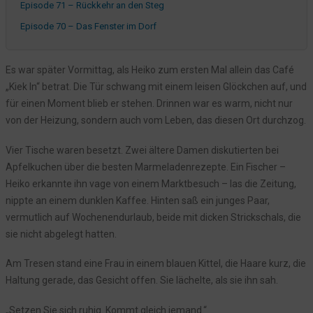
Episode 71 – Rückkehr an den Steg
Episode 70 – Das Fenster im Dorf
Episode 69 – Die unterbrochene Linie
Episode 68 – Heiko und das Fenster
Es war später Vormittag, als Heiko zum ersten Mal allein das Café
„Kiek In“ betrat. Die Tür schwang mit einem leisen Glöckchen auf, und
Episode 67 – Die Notiz auf dem Umschlag
für einen Moment blieb er stehen. Drinnen war es warm, nicht nur
Episode 66 – Jonas hat eine Vermutung
von der Heizung, sondern auch vom Leben, das diesen Ort durchzog.
Episode 65 – Die Geräusche im Flur
Vier Tische waren besetzt. Zwei ältere Damen diskutierten bei
Episode 64 – Stimmen im Flur
Apfelkuchen über die besten Marmeladenrezepte. Ein Fischer –
Episode 63 – Der Staub vergangener Jahre
Heiko erkannte ihn vage von einem Marktbesuch – las die Zeitung,
Episode 62: Das Gleichgewicht
nippte an einem dunklen Kaffee. Hinten saß ein junges Paar,
Episode 61: Das Flüstern im Laub
vermutlich auf Wochenendurlaub, beide mit dicken Strickschals, die
sie nicht abgelegt hatten.
Episode 60: Das Zeichen am Ufer
Die Spur der Falkenbergs
Am Tresen stand eine Frau in einem blauen Kittel, die Haare kurz, die
Die verlorene Verbindung
Haltung gerade, das Gesicht offen. Sie lächelte, als sie ihn sah.
Das alte Versprechen
„Setzen Sie sich ruhig. Kommt gleich jemand.“