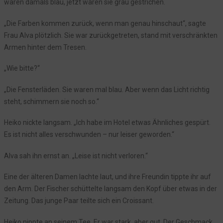
waren damals blau, jetzt waren sie grau gestrichen.
Episode 30: Zwischen Alltag und Ungewissheit
Was bisher geschah - was geschehen wird
„Die Farben kommen zurück, wenn man genau hinschaut“, sagte
Episode 29: Das Grollen aus der Tiefe
Frau Alva plötzlich. Sie war zurückgetreten, stand mit verschränkten
Armen hinter dem Tresen.
Episode 28: Das Echo aus der Tiefe
Jonas und sein Geheimnis
„Wie bitte?“
Episode 27: Ein spannender Alltag im Hotel Seeblick
„Die Fensterläden. Sie waren mal blau. Aber wenn das Licht richtig
Episode 26: Schatten über dem See
steht, schimmern sie noch so.“
Episode 25: Das Grollen aus der Tiefe
Heiko nickte langsam. „Ich habe im Hotel etwas Ähnliches gespürt.
Episode 24: Die Warnung aus der Tiefe
Es ist nicht alles verschwunden – nur leiser geworden.“
Episode 23: Anna und die Stimmen der Vergangenheit
Zwischenerzählung: Anna und der Ruf des Seeblick
Alva sah ihn ernst an. „Leise ist nicht verloren.“
Episode 22: Das verschwundene Zeichen
Eine der älteren Damen lachte laut, und ihre Freundin tippte ihr auf
Episode 21: Das Echo der Vergangenheit
den Arm. Der Fischer schüttelte langsam den Kopf über etwas in der
Was bisher geschah: Die Geheimnisse des Sankelmarker Sees
Zeitung. Das junge Paar teilte sich ein Croissant.
Episode 20: Die Wächter des Sees
Heiko nippte an seinem Tee. Er war stark, aber gut. Der Geschmack