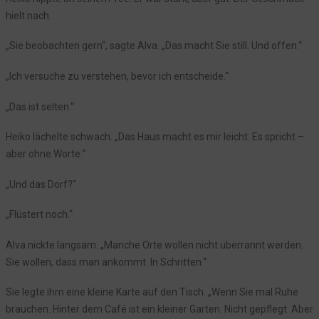
Episode 19: Das Echo der Glocke
hielt nach.
Episode 18: Der Fremde und die Wahrheit im Nebel
„Sie beobachten gern“, sagte Alva. „Das macht Sie still. Und offen.“
Episode 17: Das Rätsel der Kristalle
Episode 16: Ein Rätsel im Dorf
„Ich versuche zu verstehen, bevor ich entscheide.“
Episode 15: Ein lebhafter Tag im „Seeblick“
„Das ist selten.“
Anna und die Stimmen der Vergangenheit
Episode 14: Der verborgene Tunnel
Heiko lächelte schwach. „Das Haus macht es mir leicht. Es spricht –
aber ohne Worte.“
Episode 13: Verborgene Wahrheiten im Hotel
Episode 12: Das Tagebuch des Fremden
„Und das Dorf?“
Episode 11: Die Spur im Nebel
„Flüstert noch.“
Was bisher geschah rund um den Sankelmarker See: Die Reise ins
Unbekannte
Alva nickte langsam. „Manche Orte wollen nicht überrannt werden.
Episode 10: Der erste markierte Punkt
Sie wollen, dass man ankommt. In Schritten.“
Episode 9: Annas Sorgen und neue Pläne
Sie legte ihm eine kleine Karte auf den Tisch. „Wenn Sie mal Ruhe
Tauche ein in die Geheimnisse des Sankelmarker Sees – per
brauchen. Hinter dem Café ist ein kleiner Garten. Nicht gepflegt. Aber
WhatsApp!