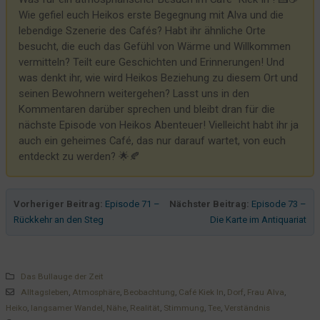
Wie gefiel euch Heikos erste Begegnung mit Alva und die
lebendige Szenerie des Cafés? Habt ihr ähnliche Orte
besucht, die euch das Gefühl von Wärme und Willkommen
vermitteln? Teilt eure Geschichten und Erinnerungen! Und
was denkt ihr, wie wird Heikos Beziehung zu diesem Ort und
seinen Bewohnern weitergehen? Lasst uns in den
Kommentaren darüber sprechen und bleibt dran für die
nächste Episode von Heikos Abenteuer! Vielleicht habt ihr ja
auch ein geheimes Café, das nur darauf wartet, von euch
entdeckt zu werden? 🌟🍂
Vorheriger Beitrag:
Episode 71 –
Nächster Beitrag:
Episode 73 –
Rückkehr an den Steg
Die Karte im Antiquariat
Das Bullauge der Zeit
Alltagsleben
,
Atmosphäre
,
Beobachtung
,
Café Kiek In
,
Dorf
,
Frau Alva
,
Heiko
,
langsamer Wandel
,
Nähe
,
Realität
,
Stimmung
,
Tee
,
Verständnis