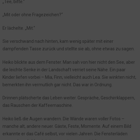
„Tee, bitte.“
Episode 45: Die Fahrt ins Unbekannte
Episode 44: Die Spur auf dem See
„Mit oder ohne Fragezeichen?“
Episode 43: Begegnungen in Oeversee
Er lächelte. „Mit.“
Episode 42: Der Blick durch das Fernrohr
Episode 41: Die Spur im Hafen
Sie verschwand nach hinten, kam wenig später mit einer
dampfenden Tasse zurück und stellte sie ab, ohne etwas zu sagen.
Episode 40: Die Karte der Vergangenheit
Episode 39: Das vergessene Ufer
Heiko blickte aus dem Fenster. Man sah von hier nicht den See, aber
Episode 38: Der Kompass des Vergessens
die leichte Senke in der Landschaft verriet seine Nähe. Ein paar
Kinder liefen vorbei – Mia, Finn, vielleicht auch Lea. Sie winkten nicht,
Episode 37: Der Fund am Morgen
bemerkten ihn vermutlich gar nicht. Das war in Ordnung.
Episode 36: Die Botschaft aus der Tiefe
Episode 35: Das Licht im Wasser
Drinnen plätscherte das Leben weiter. Gespräche, Geschirrklappern,
das Rauschen der Kaffeemaschine.
Episode 34: Grenzen und Konsequenzen
Episode 33: Das Echo des Sees
Heiko ließ die Augen wandern. Die Wände waren voller Fotos –
Episode 32: Ein Tag in Sankelmark
manche alt, andere neuer. Gäste, Feste, Momente. Auf einem Bild
Episode 31: Das Geheimnis im Schilf
erkannte er das Café selbst, vor vielen Jahren. Die Fensterläden