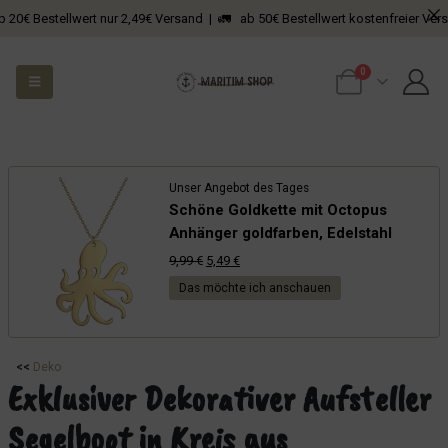
Bestellwert nur 2,49€ Versand | 🚛 ab 50€ Bestellwert kostenfreier Versand
0
Unser Angebot des Tages
Schöne Goldkette mit Octopus
Anhänger goldfarben, Edelstahl
Ursprünglicher
Aktueller
9,99
€
5,49
€
Preis
Preis
Das möchte ich anschauen
war:
ist:
9,99 €
5,49 €.
<<
Deko
Exklusiver Dekorativer Aufsteller
Segelboot in Kreis aus