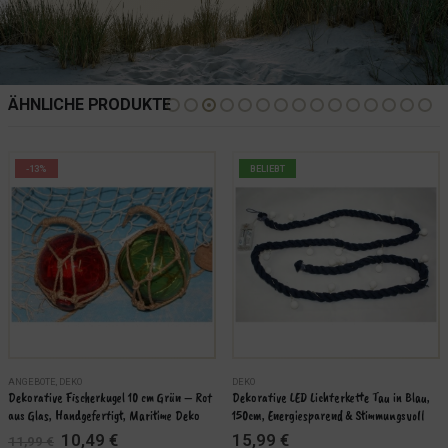
ÄHNLICHE PRODUKTE
-13%
BELIEBT
ANGEBOTE
,
DEKO
DEKO
Dekorative Fischerkugel 10 cm Grün – Rot 
Dekorative LED Lichterkette Tau in Blau, 
aus Glas, Handgefertigt, Maritime Deko
150cm, Energiesparend & Stimmungsvoll
Ursprünglicher
Aktueller
10,49
€
15,99
€
11,99
€