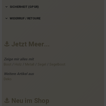
SICHERHEIT (GPSR)
WIDERRUF / RETOURE
⚓
J
e
t
z
t
M
e
e
r
.
.
.
Zeige mir alles mit
Boot
 / 
Holz
 / 
Metall
 / 
Segel
 / 
Segelboot
Weitere
Artikel
aus
Deko
⚓
N
e
u
i
m
S
h
o
p