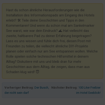
Bitte Zimmer aufräumen / nicht stören
Hast du schon ähnliche Herausforderungen wie die
Dennis arbeitet auch unter Wasser
Installation des Informationspads am Eingang des Hotels
Ein bisschen Malern, ein bisschen aufbauen
erlebt? 🛠️ Teile deine Geschichten und Tipps in den
Kommentaren! Und wenn du schon mal am Sankelmarker
See warst, wie war dein Eindruck? 🌊 Hat vielleicht das
zweite, haltbarere Pad zu deiner Erfahrung beigetragen?
Lass es uns wissen und fühle dich frei, diesen Post mit
Freunden zu teilen, die vielleicht ähnliche DIY-Projekte
planen oder einfach nur am See entspannen wollen. Welche
Rolle spielen solche technischen Hilfsmittel in deinem
Alltag? Diskutiere mit uns und bleib dran für mehr
Geschichten aus dem Alltag, die zeigen, dass man aus
Schaden klug wird! 😇
Vorheriger Beitrag:
Der Busch,
Nächster Beitrag:
100 Liter Freibier
der nicht sein darf
im Hotel Seeblick!