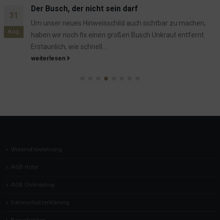
Bitte Zimmer aufräumen / nicht stören
13
Unsere Türschilder sind nach 2 Jahren Dauergebrauch
Juli
aufgeschlissen. Es waren die üblichen rot - grünen
Türhänger, welche man aus vielen...
weiterlesen
Widerrufsbelehrung
AGB Hotel
AGB Onlineshop
Datenschutzerklärung
Bewertungen