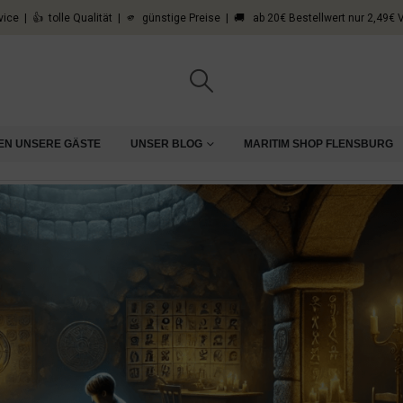
vice | 👍 tolle Qualität | 🫵 günstige Preise | 🚚 ab 20€ Bestellwert nur 2,49€
EN UNSERE GÄSTE
UNSER BLOG
MARITIM SHOP FLENSBURG