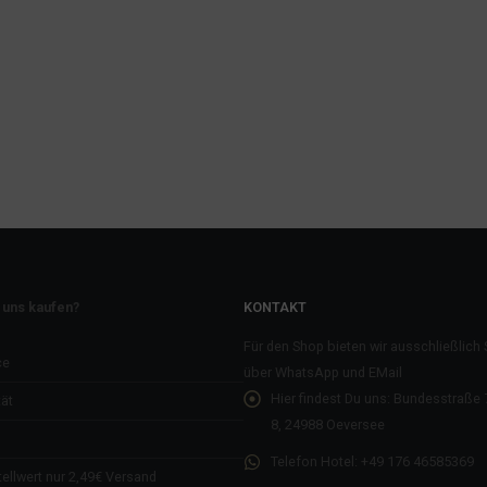
 uns kaufen?
KONTAKT
Für den Shop bieten wir ausschließlich
ce
über WhatsApp und EMail
Hier findest Du uns:
Bundesstraße 7
ät
8, 24988 Oeversee
Telefon Hotel:
+49 176 46585369
ellwert nur 2,49€ Versand