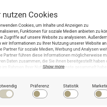
r dem See
, doch an diesem Tag fühlte sich alles anders an. Der Nebel hing sch
en See verstecken wollte. Im Hotel Seeblick herrschte bereits reges Trei
men...
l
,
alte Kulturen
,
alte Zeichen
,
Angst vor dem Unbekannten
,
Anna
,
Dorfbewohner
le Energien
,
geschichte
,
Gleichgewicht des Sees
,
hotel seeblick
,
Jonas
,
Kinder
ene
,
Naturverbundenheit
,
Neugier
,
sankelmarker see
,
Schicksal
,
spannung
,
Spieg
ruhige Gäste
,
unter Wasser verborgen
,
verborgene Steinplatte
,
Vergangenheit
,
WEIT