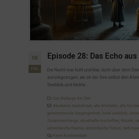
Episode 28: Das Echo aus 
08
Feb.
Die Nacht war kühl und klar, doch über dem Sank
zurückgezogen, als ob der See selbst den Atem
Seeblick und blickte...
Das Bullauge der Zeit
Akademie Sankelmark
,
alte Artefakte
,
alte Glock
geheimnisvolle Vergangenheit
,
hotel seeblick
,
Jona
Zusammenhänge
,
rätselhafte Inschriften
,
Rituale
,
sa
unterirdische Räume
,
unterirdische Tunnel
,
verborg
Keine Kommentare