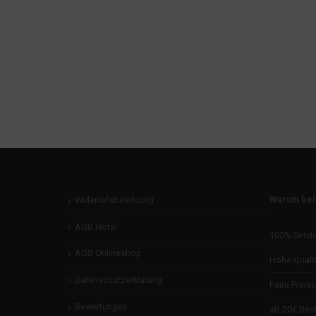
Warum bei
Widerrufsbelehrung
AGB Hotel
100% Servi
AGB Onlineshop
Hohe Qualit
Datenschutzerklärung
Faire Preise
Bewertungen
ab 20€ Best