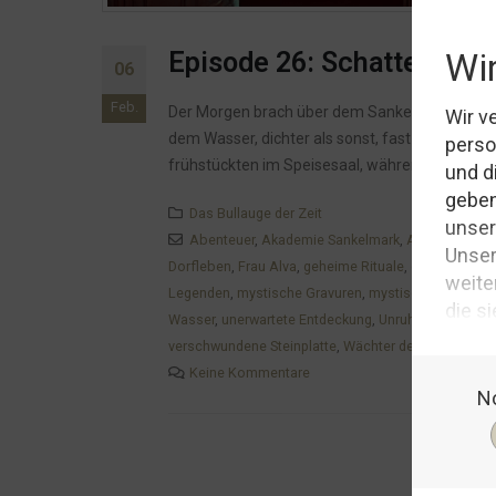
Episode 26: Schatten übe
06
Feb.
Der Morgen brach über dem Sankelmarker See an
dem Wasser, dichter als sonst, fast als ob er d
frühstückten im Speisesaal, während das Sum
Das Bullauge der Zeit
Abenteuer
,
Akademie Sankelmark
,
Alltag im Hote
Dorfleben
,
Frau Alva
,
geheime Rituale
,
geheimnisvol
Legenden
,
mystische Gravuren
,
mystische Phänom
Wasser
,
unerwartete Entdeckung
,
Unruhe im Dorf
,
un
verschwundene Steinplatte
,
Wächter des Sees
Keine Kommentare