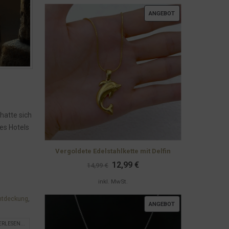
PRODUKT
ANGEBOT
IM
ANGEBOT
hatte sich
es Hotels
Vergoldete Edelstahlkette mit Delfin
Ursprünglicher
Aktueller
12,99
€
14,99
€
Preis
Preis
war:
ist:
inkl. MwSt.
14,99 €
12,99 €.
ntdeckung
,
PRODUKT
ANGEBOT
IM
ERLESEN...
ANGEBOT