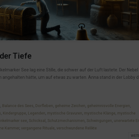
der Tiefe
elmarker See lag eine Stille, die schwer auf der Luft lastete. Der Nebel 
 angehalten hätte, um auf etwas zu warten. Anna stand in der Lobby d
e
,
Balance des Sees
,
Dorfleben
,
geheime Zeichen
,
geheimnisvolle Energien
,
s
,
Kindergruppe
,
Legenden
,
mystische Gravuren
,
mystische Klänge
,
mystische
nkelmarker see
,
Schicksal
,
Schutzmechanismen
,
Schwingungen
,
unerwartete E
ene Kammer
,
vergangene Rituale
,
verschwundene Relikte
WEIT