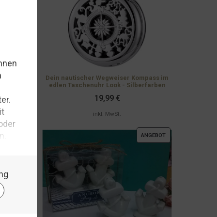
wer über
ben. Gäste
Dein nautischer Wegweiser Kompass im
edlen Taschenuhr Look - Silberfarben
19,99
€
,
inkl. MwSt.
gruppe
,
elung im
PRODUKT
ANGEBOT
IM
ANGEBOT
ERLESEN...