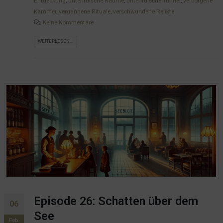
Entdeckung
,
unterirdische Räume
,
unterirdische Tunnel
,
verborgene
Kammer
,
vergangene Rituale
,
verschwundene Relikte
Keine Kommentare
WEITERLESEN...
Episode 26: Schatten über dem
06
See
Feb.