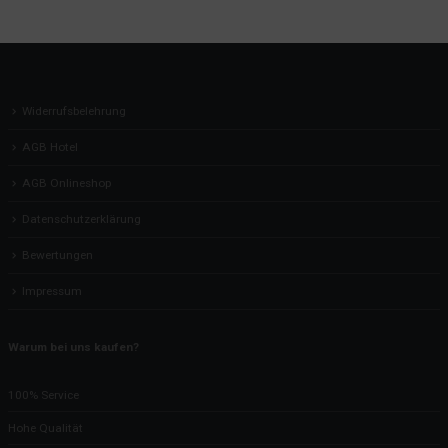
Widerrufsbelehrung
AGB Hotel
AGB Onlineshop
Datenschutzerklärung
Bewertungen
Impressum
Warum bei uns kaufen?
100% Service
Hohe Qualität