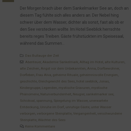
Der Morgen brach über dem Sankelmarker See an, doch an
diesem Tag fühlte sich alles anders an. Der Nebel hing
schwer über dem Wasser, dichter als sonst, fast als ob er
den See verstecken wollte. Im Hotel Seeblick herrschte
bereits reges Treiben. Gäste frühstückten im Speisesaal,
während das Summen...
Das Bullauge der Zeit
Abenteuer
,
Akademie Sankelmark
,
Alltag im Hotel
,
alte Kulturen
,
alte Zeichen
,
Angst vor dem Unbekannten
,
Anna
,
Dorfbewohner
,
Dorfleben
,
Frau Alva
,
geheime Rituale
,
geheimnisvolle Energien
,
geschichte
,
Gleichgewicht des Sees
,
hotel seeblick
,
Jonas
,
Kindergruppe
,
Legenden
,
mystische Gravuren
,
mystische
Phänomene
,
Naturverbundenheit
,
Neugier
,
sankelmarker see
,
Schicksal
,
spannung
,
Spiegelung im Wasser
,
unerwartete
Entdeckung
,
Unruhe im Dorf
,
unruhige Gäste
,
unter Wasser
verborgen
,
verborgene Steinplatte
,
Vergangenheit
,
verschwundene
Steinplatte
,
Wächter des Sees
Keine Kommentare