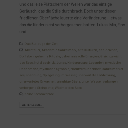
und das leise Plätschern der Wellen war das einzige
Geräusch, das die Stille durchbrach. Doch unter dieser
friedlichen Oberfläche lauerte eine Veränderung – etwas,
das die Kinder nicht vorhergesehen hatten. Lukas, Mia, Finn
und...
Das Bullauge der Zeit
Abenteuer
,
Akademie Sankelmark
,
alte Kulturen
,
alte Zeichen
,
Dorfleben
,
geheime Rituale
,
geheimnisvolle Energien
,
Gleichgewicht
des Sees
,
hotel seeblick
,
Jonas
,
Kindergruppe
,
Legenden
,
mystische
Phänomene
,
mystische Symbole
,
Naturverbundenheit
,
sankelmarker
see
,
spannung
,
Spiegelung im Wasser
,
unerwartete Entdeckung
,
unerwartetes Erwachen
,
unruhige Gäste
,
unter Wasser verborgen
,
verborgene Steinplatte
,
Wächter des Sees
Keine Kommentare
WEITERLESEN...