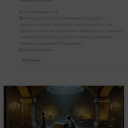
Das Bullauge der Zeit
Dorfleben
,
Fischer und Dorfbewohner
,
Forschergeist
,
geheimnisvolle Kiste
,
hotel seeblick
,
Jonas
,
mysteriöses Licht
,
mystische Zeichen
,
Naturphänomene
,
sankelmarker see
,
spannung
,
unerwartete Entdeckung
,
unter Wasser verborgen
,
verborgene
Wahrheit
,
Vergangenheit trifft Gegenwart
Keine Kommentare
WEITERLESEN...