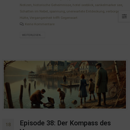
Notizen
,
historische Geheimnisse
,
hotel seeblick
,
sankelmarker see
,
Schatten im Nebel
,
spannung
,
unerwartete Entdeckung
,
verborgene
Hütte
,
Vergangenheit trifft Gegenwart
Keine Kommentare
WEITERLESEN...
Episode 38: Der Kompass des
18