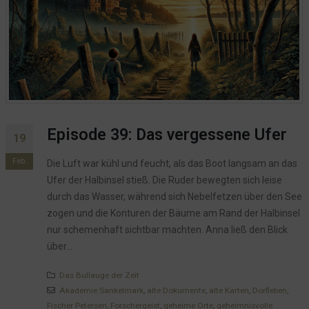
Episode 39: Das vergessene Ufer
19
Feb.
Die Luft war kühl und feucht, als das Boot langsam an das
Ufer der Halbinsel stieß. Die Ruder bewegten sich leise
durch das Wasser, während sich Nebelfetzen über den See
zogen und die Konturen der Bäume am Rand der Halbinsel
nur schemenhaft sichtbar machten. Anna ließ den Blick
über...
Das Bullauge der Zeit
Akademie Sankelmark
,
alte Dokumente
,
alte Karten
,
Dorfleben
,
Fischer Petersen
,
Forschergeist
,
geheime Orte
,
geheimnisvolle