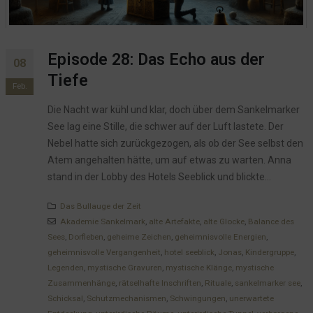
Episode 28: Das Echo aus der
08
Tiefe
Feb.
Die Nacht war kühl und klar, doch über dem Sankelmarker
See lag eine Stille, die schwer auf der Luft lastete. Der
Nebel hatte sich zurückgezogen, als ob der See selbst den
Atem angehalten hätte, um auf etwas zu warten. Anna
stand in der Lobby des Hotels Seeblick und blickte...
Das Bullauge der Zeit
Akademie Sankelmark
,
alte Artefakte
,
alte Glocke
,
Balance des
Sees
,
Dorfleben
,
geheime Zeichen
,
geheimnisvolle Energien
,
geheimnisvolle Vergangenheit
,
hotel seeblick
,
Jonas
,
Kindergruppe
,
Legenden
,
mystische Gravuren
,
mystische Klänge
,
mystische
Zusammenhänge
,
rätselhafte Inschriften
,
Rituale
,
sankelmarker see
,
Schicksal
,
Schutzmechanismen
,
Schwingungen
,
unerwartete