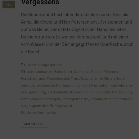
Vergessens
Feb.
Die Sonne stand hoch über dem Sankelmarker See, als
Anna, die Kinder und Herr Petersen am Ufer standen und
auf das kleine, verrostete Objekt in der Hand des alten
Fischers starrten. Es war ein Kompass, alt und mit einer
vom Wasser und der Zeit angegriffenen Oberfläche, doch
die Nadel...
Das Bullauge der Zeit
alte Landkarten
,
Bootsfahrt
,
Dorfleben
,
Fischer Petersen
,
Forscherdrang
,
Forschergeist
,
Frau Alva
,
geheime Rituale
,
hotel
seeblick
,
mysteriöser Kompass
,
mystische Navigation
,
sankelmarker
see
,
spannung
,
unerklärliche Strömungen
,
unerwartete Entdeckung
,
unter Wasser verborgen
,
verborgene Orte
,
vergangene Geheimnisse
,
Vergangenheit trifft Gegenwart
Keine Kommentare
WEITERLESEN...