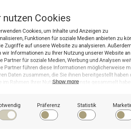
us der Tiefe
 gewöhnlich. Eine dichte Nebelschicht lag über dem Wasser, und das l
 das die Stille durchbrach. Doch unter dieser friedlichen Oberfläche lau
ergesehen hatten. Lukas, Mia, Finn und...
alte Zeichen
,
Dorfleben
,
geheime Rituale
,
geheimnisvolle Energien
,
Gleichgewic
n
,
mystische Phänomene
,
mystische Symbole
,
Naturverbundenheit
,
sankelmark
eckung
,
unerwartetes Erwachen
,
unruhige Gäste
,
unter Wasser verborgen
,
verbo
WEIT