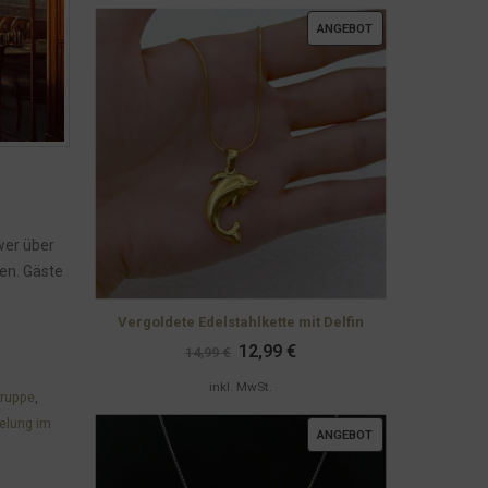
PRODUKT
ANGEBOT
IM
ANGEBOT
wer über
ben. Gäste
Vergoldete Edelstahlkette mit Delfin
Ursprünglicher
Aktueller
12,99
€
14,99
€
Preis
Preis
,
war:
ist:
inkl. MwSt.
gruppe
,
14,99 €
12,99 €.
elung im
PRODUKT
ANGEBOT
IM
ANGEBOT