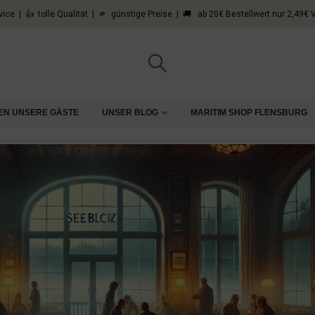
vice | 👍 tolle Qualität | 🫵 günstige Preise | 🚚 ab 20€ Bestellwert nur 2,49€
EN UNSERE GÄSTE
UNSER BLOG
MARITIM SHOP FLENSBURG