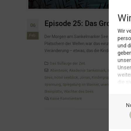
Episode 25: Das Grollen a
06
Feb.
Der Morgen am Sankelmarker See war kühler als
Plätschern der Wellen war das einzige Geräusch,
Veränderung – etwas, das die Kinder nicht vorh
Das Bullauge der Zeit
Abenteuer
,
Akademie Sankelmark
,
alte Kulturen
,
Sees
,
hotel seeblick
,
Jonas
,
Kindergruppe
,
Legende
spannung
,
Spiegelung im Wasser
,
unerwartete Entd
Steinplatte
,
Wächter des Sees
Keine Kommentare