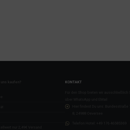
 uns kaufen?
KONTAKT
Für den Shop bieten wir ausschließlich
ce
über WhatsApp und EMail
Hier findest Du uns:
Bundesstraße 7
ät
8, 24988 Oeversee
Telefon Hotel:
+49 176 46585369
ellwert nur 2,49€ Versand