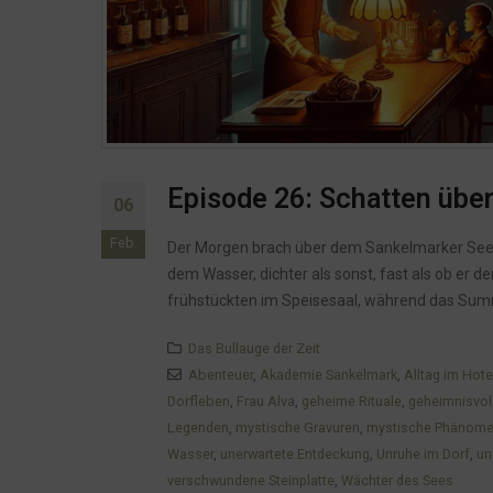
Episode 26: Schatten übe
06
Feb.
Der Morgen brach über dem Sankelmarker See an
dem Wasser, dichter als sonst, fast als ob er d
frühstückten im Speisesaal, während das Sum
Das Bullauge der Zeit
Abenteuer
,
Akademie Sankelmark
,
Alltag im Hote
Dorfleben
,
Frau Alva
,
geheime Rituale
,
geheimnisvol
Legenden
,
mystische Gravuren
,
mystische Phänom
Wasser
,
unerwartete Entdeckung
,
Unruhe im Dorf
,
un
verschwundene Steinplatte
,
Wächter des Sees