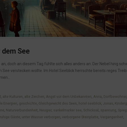
r dem See
, doch an diesem Tag fühlte sich alles anders an. Der Nebel hing sch
en See verstecken wollte. Im Hotel Seeblick herrschte bereits reges Trei
men...
l
,
alte Kulturen
,
alte Zeichen
,
Angst vor dem Unbekannten
,
Anna
,
Dorfbewohner
le Energien
,
geschichte
,
Gleichgewicht des Sees
,
hotel seeblick
,
Jonas
,
Kinder
ene
,
Naturverbundenheit
,
Neugier
,
sankelmarker see
,
Schicksal
,
spannung
,
Spieg
ruhige Gäste
,
unter Wasser verborgen
,
verborgene Steinplatte
,
Vergangenheit
,