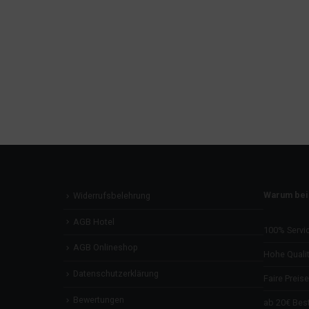
Warum bei
Widerrufsbelehrung
AGB Hotel
100% Servi
AGB Onlineshop
Hohe Qualit
Datenschutzerklärung
Faire Preise
Bewertungen
ab 20€ Best