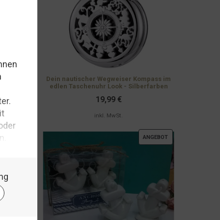
eise
erte eine
Dein nautischer Wegweiser Kompass im
edlen Taschenuhr Look - Silberfarben
19,99
€
inkl. MwSt.
ht des
er see
,
PRODUKT
ANGEBOT
rgene
IM
ANGEBOT
ERLESEN...