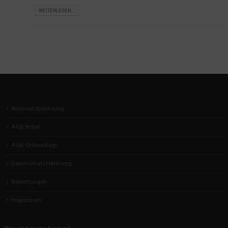
WEITERLESEN...
Widerrufsbelehrung
AGB Hotel
AGB Onlineshop
Datenschutzerklärung
Bewertungen
Impressum