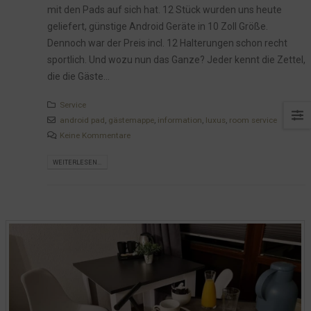
mit den Pads auf sich hat. 12 Stück wurden uns heute
geliefert, günstige Android Geräte in 10 Zoll Größe.
Dennoch war der Preis incl. 12 Halterungen schon recht
sportlich. Und wozu nun das Ganze? Jeder kennt die Zettel,
die die Gäste...
Service
android pad
,
gästemappe
,
information
,
luxus
,
room service
Keine Kommentare
WEITERLESEN...