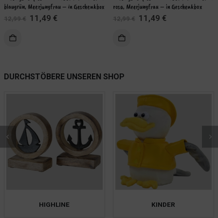
blaugrün, Meerjungfrau – in Geschenkbox
rosa, Meerjungfrau – in Geschenkbox
Ursprünglicher
Aktueller
Ursprünglicher
Aktueller
11,49
€
11,49
€
12,99
€
12,99
€
Preis
Preis
Preis
Preis
war:
ist:
war:
ist:
KORB
IN DEN WARENKORB
12,99 €
11,49 €.
12,99 €
11,49 €.
WEITERLES
DURCHSTÖBERE UNSEREN SHOP
HIGHLINE
KINDER