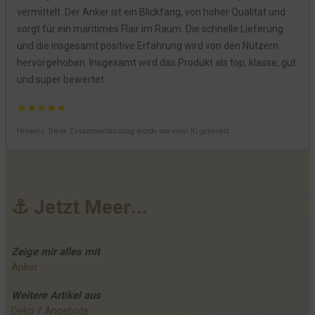
vermittelt. Der Anker ist ein Blickfang, von hoher Qualität und
sorgt für ein maritimes Flair im Raum. Die schnelle Lieferung
und die insgesamt positive Erfahrung wird von den Nutzern
hervorgehoben. Insgesamt wird das Produkt als top, klasse, gut
und super bewertet.
★
★
★
★
★
Hinweis: Diese Zusammenfassung wurde von einer KI generiert.
⚓
J
e
t
z
t
M
e
e
r
.
.
.
Zeige mir alles mit
Anker
Weitere
Artikel
aus
Deko
 / 
Angebote