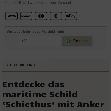
✅ ab 50€ Bestellwert kostenfreier Versand
c
r
h
e
e
i
r
s
Verpasse kein neues Produkt mehr!
P
i
r
s
Eintragen
e
t
i
:
s
8
BESCHREIBUNG
w
,
a
4
Entdecke das
r
9
:
maritime Schild
9
€
‘Schiethus’ mit Anker
,
.
9