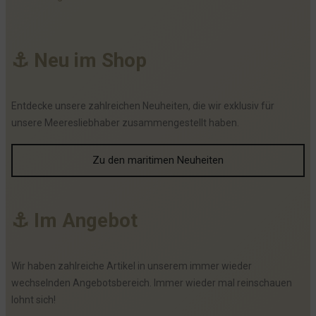
⚓
N
e
u
i
m
S
h
o
p
Entdecke unsere zahlreichen Neuheiten, die wir exklusiv für
unsere Meeresliebhaber zusammengestellt haben.
Zu den maritimen Neuheiten
⚓
I
m
A
n
g
e
b
o
t
Wir haben zahlreiche Artikel in unserem immer wieder
wechselnden Angebotsbereich. Immer wieder mal reinschauen
lohnt sich!