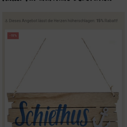
⚓️ Dieses Angebot lässt die Herzen höherschlagen:
15
% Rabatt!
-15%