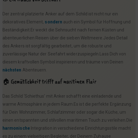
Der zentral platzierte Anker auf dem Schild ist nicht nur ein
dekoratives Element,
sondern
auch ein Symbol für Hoffnung und
Beständigkeit.Er weckt die Sehnsucht nach fernen Küsten und
abenteuerlichen Reisen über die sieben Weltmeere.Jedes Detail
des Ankers ist sorgfältig gearbeitet, um die robuste und
zuverlässige Natur der Seefahrt widerzuspiegeln.Lass Dich von
diesem kraftvollen Symbol inspirieren und träume von Deinen
nächsten
Abenteuern.
🏠 Gemütlichkeit trifft auf maritimen Flair
Das Schild ‘Schiethus’ mit Anker schafft eine einladende und
warme Atmosphäre in jedem Raum.Es ist die perfekte Ergänzung
für Dein Wohnzimmer, Schlafzimmer oder sogar die Küche, um
einen entspannten und stilvollen maritimen Touch zu verleihen.Die
harmonische
Integration in verschiedene Einrichtungsstile macht
es zu einem vielseitigen Begleiter, der Deinem Zuhause