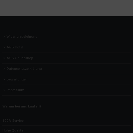
Widerrufsbelehrung
AGB Hotel
AGB Onlineshop
Datenschutzerklärung
Bewertungen
Impressum
Warum bei uns kaufen?
100% Service
Hohe Qualität