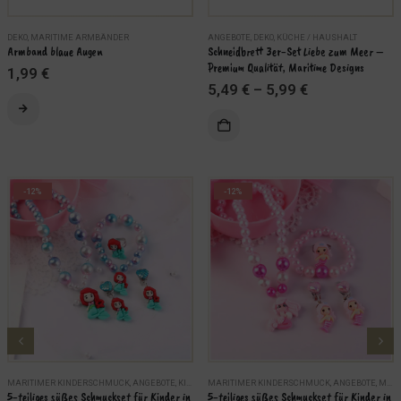
DEKO
,
MARITIME ARMBÄNDER
ANGEBOTE
,
DEKO
,
KÜCHE / HAUSHALT
Armband blaue Augen
Schneidbrett 3er-Set Liebe zum Meer – 
Premium Qualität, Maritime Designs
1,99
€
5,49
€
–
5,99
€
Dieses Produkt weist mehrere Varianten auf. Die Optionen können auf der Produktseite gewählt werden
ÄHLEN
AUSFÜHRUNG WÄHLEN
-12%
-12%
MARITIMER KINDERSCHMUCK
,
ANGEBOTE
,
KINDER
MARITIMER KINDERSCHMUCK
,
MARITIME SCHMUCKSETS
,
SCHMUCK
,
ANGEBOTE
,
MARITIME SCHMUCKSETS
5-teiliges süßes Schmuckset für Kinder in 
5-teiliges süßes Schmuckset für Kinder in 