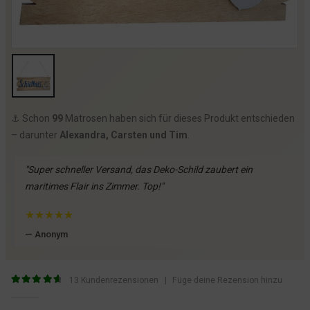
⚓️ Schon
99
Matrosen haben sich für dieses Produkt entschieden
– darunter
Alexandra, Carsten und Tim
.
"Super schneller Versand, das Deko-Schild zaubert ein
maritimes Flair ins Zimmer. Top!"
★
★
★
★
★
— Anonym
13
Kundenrezensionen
|
Füge deine Rezension hinzu
4.77
von 5