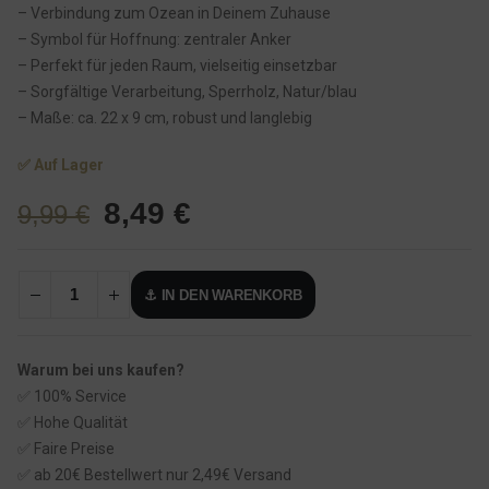
– Verbindung zum Ozean in Deinem Zuhause
– Symbol für Hoffnung: zentraler Anker
– Perfekt für jeden Raum, vielseitig einsetzbar
– Sorgfältige Verarbeitung, Sperrholz, Natur/blau
– Maße: ca. 22 x 9 cm, robust und langlebig
✅ Auf Lager
U
A
8,49
€
9,99
€
r
k
s
t
⚓ IN DEN WARENKORB
p
u
r
e
ü
l
Warum bei uns kaufen?
n
l
✅ 100% Service
g
e
✅ Hohe Qualität
l
r
✅ Faire Preise
✅ ab 20€ Bestellwert nur 2,49€ Versand
i
P