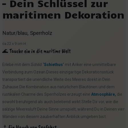
– Dein Schlüssel zur
9
maritimen Dekoration
€
Natur/blau, Sperrholz
ca.22 x 9 cm H
🌊 Tauche ein in die maritime Welt
Erlebe mit dem Schild
‘Schiethus’
mit Anker eine unmittelbare
Verbindung zum Ozean.Dieses einzigartige Dekorationsstück
transportiert die unendliche Weite des Meeres direkt in Dein
Zuhause.Die Kombination aus natürlichen Blautönen und dem
rustikalen Charme des Sperrholzes erzeugt eine
Atmosphäre,
die
sowohl beruhigend als auch belebend wirkt.Stelle Dir vor, wie die
salzige Meeresluft Deine Sinne umspielt, während Du in Deinen vier
Wänden von diesem zauberhaften Anblick umgeben bist.
⚓ Ein Hauch von Seefahrt