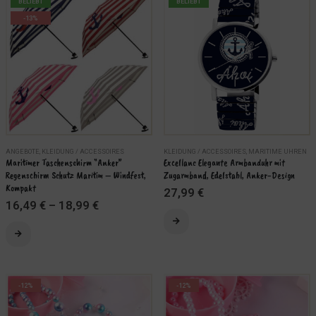
BELIEBT
BELIEBT
-13%
ANGEBOTE
,
KLEIDUNG / ACCESSOIRES
KLEIDUNG / ACCESSOIRES
,
MARITIME UHREN
Maritimer Taschenschirm “Anker” 
Excellanc Elegante Armbanduhr mit 
Regenschirm Schutz Maritim – Windfest, 
Zugarmband, Edelstahl, Anker-Design
Kompakt
27,99
€
16,49
€
–
18,99
€
Dieses Produkt weist mehrere Varianten auf. Die Optionen können auf der Produktseite gewählt werden
ÄHLEN
AUSFÜHRUNG WÄHLEN
-12%
-12%