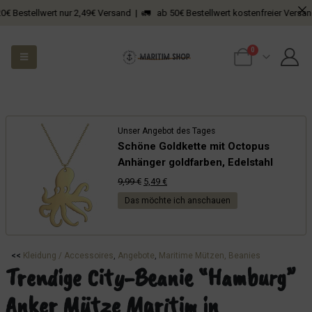
tellwert nur 2,49€ Versand | 🚛 ab 50€ Bestellwert kostenfreier Versand
0
Unser Angebot des Tages
Schöne Goldkette mit Octopus
Anhänger goldfarben, Edelstahl
Ursprünglicher
Aktueller
9,99
€
5,49
€
Preis
Preis
Das möchte ich anschauen
war:
ist:
9,99 €
5,49 €.
<<
Kleidung / Accessoires
, 
Angebote
, 
Maritime Mützen, Beanies
Trendige City-Beanie “Hamburg”
Anker Mütze Maritim in