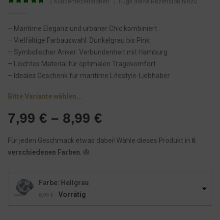
2
Kundenrezensionen
|
Füge deine Rezension hinzu
5
von 5
– Maritime Eleganz und urbaner Chic kombiniert
– Vielfältige Farbauswahl: Dunkelgrau bis Pink
– Symbolischer Anker: Verbundenheit mit Hamburg
– Leichtes Material für optimalen Tragekomfort
– Ideales Geschenk für maritime Lifestyle-Liebhaber
Bitte Variante wählen...
7,99
€
–
8,99
€
Für jeden Geschmack etwas dabei! Wähle dieses Produkt in
6
verschiedenen Farben
. 🛟
Farbe: Hellgrau
Vorrätig
8,99
€