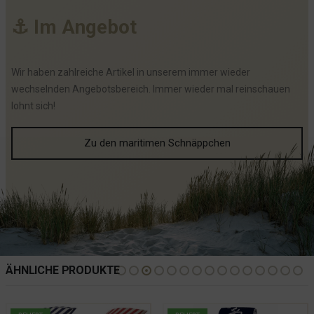
⚓
I
m
A
n
g
e
b
o
t
Wir haben zahlreiche Artikel in unserem immer wieder
wechselnden Angebotsbereich. Immer wieder mal reinschauen
lohnt sich!
Zu den maritimen Schnäppchen
ÄHNLICHE PRODUKTE