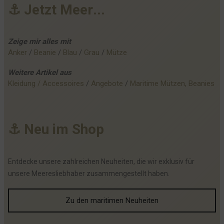
⚓
J
e
t
z
t
M
e
e
r
.
.
.
Zeige mir alles mit
Anker
 / 
Beanie
 / 
Blau
 / 
Grau
 / 
Mütze
Weitere
Artikel
aus
Kleidung / Accessoires
 / 
Angebote
 / 
Maritime Mützen, Beanies
⚓
N
e
u
i
m
S
h
o
p
Entdecke unsere zahlreichen Neuheiten, die wir exklusiv für
unsere Meeresliebhaber zusammengestellt haben.
Zu den maritimen Neuheiten