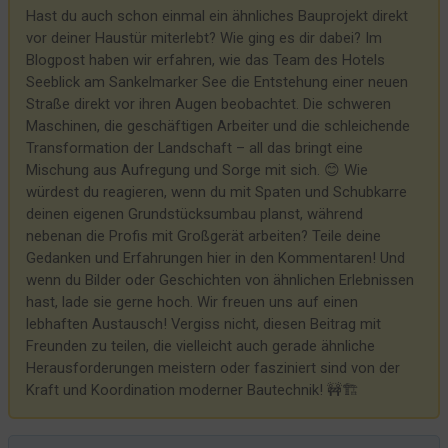
Hast du auch schon einmal ein ähnliches Bauprojekt direkt
Links rechts geradeaus?
vor deiner Haustür miterlebt? Wie ging es dir dabei? Im
Wer teeren will muss sperren!
Blogpost haben wir erfahren, wie das Team des Hotels
Seeblick am Sankelmarker See die Entstehung einer neuen
Wird die Straße saniert, zittern die Gebäude
Straße direkt vor ihren Augen beobachtet. Die schweren
Sperrung der L317 - ab dem 17 März geht es weiter
Maschinen, die geschäftigen Arbeiter und die schleichende
Gefrierschrank - was nicht passt, wird passend gemacht
Transformation der Landschaft – all das bringt eine
Mischung aus Aufregung und Sorge mit sich. 😊 Wie
Heute muss der Eingangsbereich dran glauben
würdest du reagieren, wenn du mit Spaten und Schubkarre
Es werde Licht!
deinen eigenen Grundstücksumbau planst, während
nebenan die Profis mit Großgerät arbeiten? Teile deine
Heute schon Glasfaser beantragt?
Gedanken und Erfahrungen hier in den Kommentaren! Und
R.I.P Zimmer 7
wenn du Bilder oder Geschichten von ähnlichen Erlebnissen
Zur Terrasse...
hast, lade sie gerne hoch. Wir freuen uns auf einen
lebhaften Austausch! Vergiss nicht, diesen Beitrag mit
Mühsame Gastkommunikation - das war einmal!
Freunden zu teilen, die vielleicht auch gerade ähnliche
Unser Parkplatz und seine Probleme
Herausforderungen meistern oder fasziniert sind von der
Die 19... bald ist es soweit
Kraft und Koordination moderner Bautechnik! 🚧🏗️
Und wieder ein Badezimmer geschafft
In der Dämmerung war es soweit