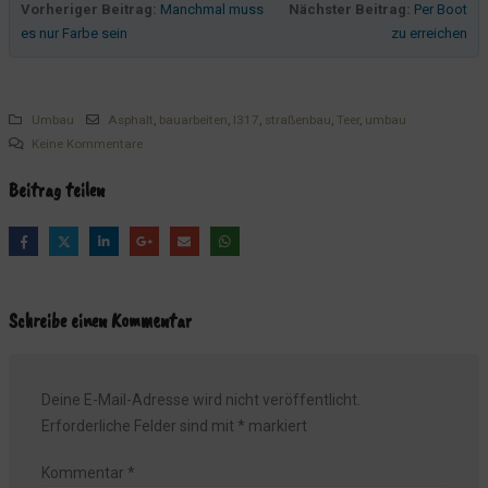
Vorheriger Beitrag:
Manchmal muss
Nächster Beitrag:
Per Boot
Fortschritt im Imbiss
es nur Farbe sein
zu erreichen
Fenster, Fenster und nochmals Fenster
Aus Alt wird Neu - talentierte Hoteliers bei der Arbeit
Umbau
Asphalt
,
bauarbeiten
,
l317
,
straßenbau
,
Teer
,
umbau
Hier fällt ein Haus, dort steht ein Kran und ewig droht der
Keine Kommentare
Baggerzahn
Das Grauen der Nebengebäude
Beitrag teilen
Es war einmal ein Restaurant...
Schreibe einen Kommentar
Deine E-Mail-Adresse wird nicht veröffentlicht.
Erforderliche Felder sind mit
*
markiert
Kommentar
*