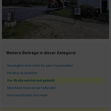
Terrassenplanung 2.0
In Deutschland ist es gesetzlich vorgeschrieben,...
Die Tür des Grauens darf geöffnet werden
Feuertaufe für unsere Einfahrt
Ein Satz mit X
Raddada zong Raddada zong
Wir haben unsere Einfahrten wieder!
Weitere Beiträge in dieser Kategorie
Apropos Gitter...
Streckgitter sind nichts für zarte Hundesohlen!
Per Boot zu erreichen
Die Straße wächst und gedeiht
Manchmal muss es nur Farbe sein
Eine neue Einfahrt fürs Hotel
Wenn eine Baustelle den Sportler in Dir weckt
Straßenbauarbeiten: Ongoing