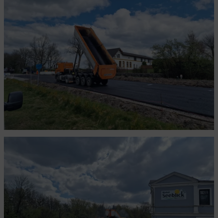
Die Beatles und unsere Wasserversorgung
Und wieder was für die kleinen Gäste
Die Sache mit dem Wasser
Unsere Terrasse ist endlich komplett
Die Tür zur Terrasse
Der Treppenabgang
Der Imbiss
Unsere Zimmer im Überblick
31 Jahre belüftete Geschichte
Die Terrasse wird schon super werden
Die "neue" Terrasse wird nun vollendet
Schmale Menschen bitte in Zimmer 18!
Wer möchte gerne im Wald übernachten?
Und so zerbröselt der Abfluss nun mal...
Neue Möbel