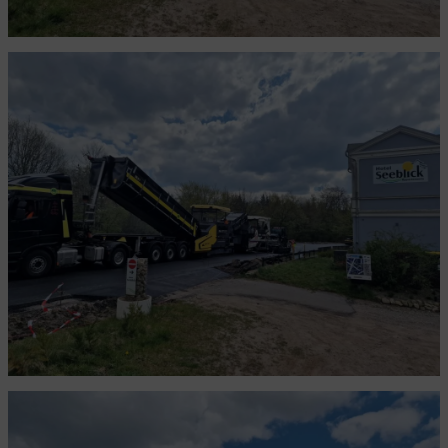
Vor knapp 3 Jahren fehlte das Dach
Die Ecke des Grauens ist fertig
Mission Parkplatz beendet
Rollrasen ist out, wir haben Rollunkraut
Fertig verputzt
Als ob Pflanzsteine nicht schon schwer genug sind
Hinweis zum Parkplatz
Ein Schandfleck verschwindet
Meesenburg in Flenburg und der hydraulische Türschließer
Kabel, Kabel und nochmals Kabel
Wo habt Ihr das her?
Da rühmt sich der Lehrer in der Berufsschule
Wie man sich bettet, so liegt man
Was macht eigentlich unser Bistro?
Das ruhige Gewissen mit Zimmer 9