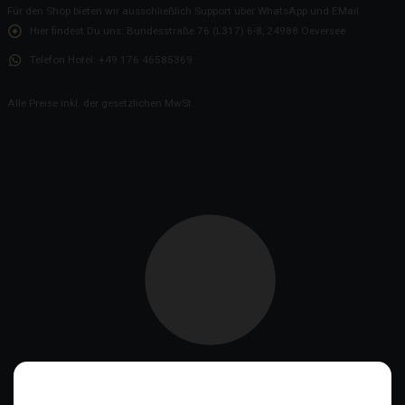
Für den Shop bieten wir ausschließlich Support über WhatsApp und EMail
Hier findest Du uns:
Bundesstraße 76 (L317) 6-8, 24988 Oeversee
Telefon Hotel:
+49 176 46585369
Alle Preise inkl. der gesetzlichen MwSt.