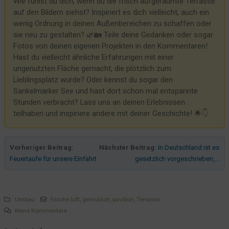
Wie fühlst du dich, wenn du die frisch aufgeräumte Terrasse
Apropos Gitter...
auf den Bildern siehst? Inspiriert es dich vielleicht, auch ein
Streckgitter sind nichts für zarte Hundesohlen!
wenig Ordnung in deinen Außenbereichen zu schaffen oder
sie neu zu gestalten? 🌿🏡 Teile deine Gedanken oder sogar
Per Boot zu erreichen
Fotos von deinen eigenen Projekten in den Kommentaren!
Die Straße wächst und gedeiht
Hast du vielleicht ähnliche Erfahrungen mit einer
Manchmal muss es nur Farbe sein
ungenutzten Fläche gemacht, die plötzlich zum
Lieblingsplatz wurde? Oder kennst du sogar den
Eine neue Einfahrt fürs Hotel
Sankelmarker See und hast dort schon mal entspannte
Wenn eine Baustelle den Sportler in Dir weckt
Stunden verbracht? Lass uns an deinen Erlebnissen
teilhaben und inspiriere andere mit deiner Geschichte! 🌟👇
Straßenbauarbeiten: Ongoing
Links rechts geradeaus?
Wer teeren will muss sperren!
Vorheriger Beitrag:
Nächster Beitrag:
In Deutschland ist es
Feuertaufe für unsere Einfahrt
gesetzlich vorgeschrieben,...
Wird die Straße saniert, zittern die Gebäude
Sperrung der L317 - ab dem 17 März geht es weiter
Gefrierschrank - was nicht passt, wird passend gemacht
Umbau
frische luft
,
gemütlich
,
pavillon
,
Terrasse
Heute muss der Eingangsbereich dran glauben
Keine Kommentare
Es werde Licht!