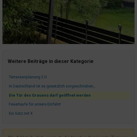
Unsere Zimmer im Überblick
31 Jahre belüftete Geschichte
Die Terrasse wird schon super werden
Die "neue" Terrasse wird nun vollendet
Schmale Menschen bitte in Zimmer 18!
Wer möchte gerne im Wald übernachten?
Und so zerbröselt der Abfluss nun mal...
Weitere Beiträge in dieser Kategorie
Neue Möbel
Terrassenplanung 2.0
In Deutschland ist es gesetzlich vorgeschrieben,...
Die Tür des Grauens darf geöffnet werden
Feuertaufe für unsere Einfahrt
Ein Satz mit X
Raddada zong Raddada zong
Wir haben unsere Einfahrten wieder!