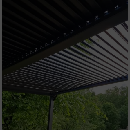
Ein Schandfleck verschwindet
Meesenburg in Flenburg und der hydraulische Türschließer
Kabel, Kabel und nochmals Kabel
Wo habt Ihr das her?
Da rühmt sich der Lehrer in der Berufsschule
Wie man sich bettet, so liegt man
Was macht eigentlich unser Bistro?
Das ruhige Gewissen mit Zimmer 9
Die Beatles und unsere Wasserversorgung
Und wieder was für die kleinen Gäste
Die Sache mit dem Wasser
Unsere Terrasse ist endlich komplett
Die Tür zur Terrasse
Der Treppenabgang
Der Imbiss