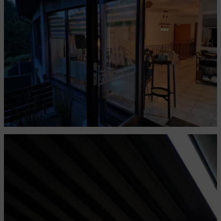
Lichtspiele
Perforierte Altbaudecke
Der Notschalter in Not
Auf der Suche nach Strom...
Auf der Suche nach Strom
Da ist es nun - das Samsung Wunderding
Vor knapp 3 Jahren fehlte das Dach
Die Ecke des Grauens ist fertig
Mission Parkplatz beendet
Rollrasen ist out, wir haben Rollunkraut
Fertig verputzt
Als ob Pflanzsteine nicht schon schwer genug sind
Hinweis zum Parkplatz