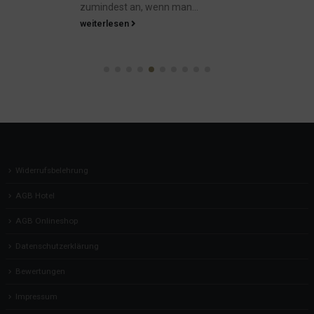
zumindest an, wenn man...
weiterlesen
Widerrufsbelehrung
AGB Hotel
AGB Onlineshop
Datenschutzerklärung
Bewertungen
Impressum