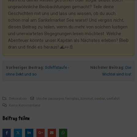
während deiner Reisen getroffen oder sogar selbst solch
ungewöhnliche Beobachtungen gemacht? Teile deine
Geschichten mit uns und lass uns wissen, ob du auch
schon mal am Sankelmarker See warst! Und vergiss nicht,
diesen Beitrag zu teilen, wenn du mehr von solchen lustigen
und unerwarteten Begegnungen lesen möchtest. Welche
Abenteuer könnte unser Kapitän als Nächstes erleben? Bleib
dran und finde es heraus! 🌊👀🚢
Vorheriger Beitrag:
Schiffstaufe -
Nächster Beitrag:
Die
ohne Sekt und so
Wichtel sind los!
Dekoration
blinder passagier
,
fernglas
,
lümmel
,
seebär
,
seefahrt
Keine Kommentare
Beitrag teilen