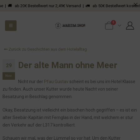
 | 🚚 ab 20€ Bestellwert nur 2,49€ Versand | 🚛 ab 50€ Bestellwert kostenfre
Der überraschende Blumengruß
Natürlich sind Hunde in unserem Hotel willkommen, aber...
0
Die Baustelle auf unserem Gelände
Silberhochzeit im Hotel Seeblick
Alles neu macht der Mai
Zurück zu Geschichten aus dem Hotelalltag
DIT DA DA DIT
Von "GrauBlauDreckigoderso" zu "einfach schön"
Der alte Mann ohne Meer
29
Den Schlüssel gibts beim Leuchtturmwärter
Nov.
Auch die Kleinen sind an Bord willkommen!
Nicht nur der
Pfau Gustav
scheint es bei uns im Hotel Klasse
zu finden. Auch unser Kutter wurde heute Nacht von seiner
Memories Are Made of This
Besatzung in Beschlag genommen.
Zimmer 21 - nun mit neuem Badezimmer
Unsere neuen Briefumschläge
Okay, Besatzung ist vielleicht ein bisschen hoch gegriffen – es ist ein
alter Seebär-Kapitän mit Fernglas in der Hand, mit welchem er stur
Wenn sich sogar GZSZ von uns inspirieren lässt
den Verkehr auf der L317 kontrolliert.
Wir sind offline
Strahlende (Kinder)augen in Zimmer 21
Schauen wir mal, was der Lümmel so vor hat. Um den Kutter