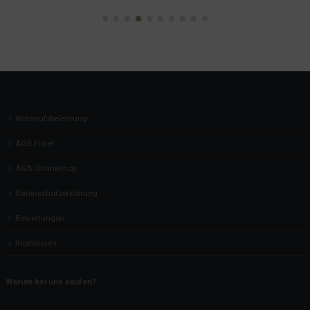
Widerrufsbelehrung
AGB Hotel
AGB Onlineshop
Datenschutzerklärung
Bewertungen
Impressum
Warum bei uns kaufen?