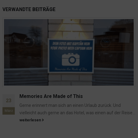
VERWANDTE
BEITRÄGE
is
Das letzte Zimmer ist fert
04
geboren aus einer Kamme
en Urlaub zurück. Und
Jan.
Die Kammer des Schreckens - ü
el, was einen auf der Reise...
der Bezeichnung nicht unbeding
Einrichtung hinüber - und...
weiterlesen