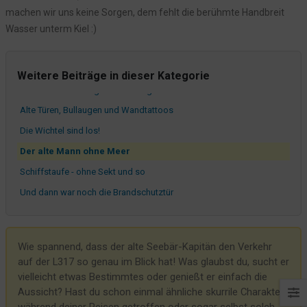
machen wir uns keine Sorgen, dem fehlt die berühmte Handbreit
Wenn Dekoration viele Menschen glücklich macht
Wasser unterm Kiel :)
Und dann waren da noch die Bojen...
Das letzte Zimmer ist fertig - Nr. 19 wurde geboren aus einer
Kammer des Schreckens
Weitere Beiträge in dieser Kategorie
Was meinten wir eigentlich mit - gemütlich?
Alte Türen, Bullaugen und Wandtattoos
Die Wichtel sind los!
Der alte Mann ohne Meer
Schiffstaufe - ohne Sekt und so
Und dann war noch die Brandschutztür
Der Baum steht
Und weiter gehts im Winter Wonderland
Wie spannend, dass der alte Seebär-Kapitän den Verkehr
Kreative Großmutter
auf der L317 so genau im Blick hat! Was glaubst du, sucht er
vielleicht etwas Bestimmtes oder genießt er einfach die
Aussicht? Hast du schon einmal ähnliche skurrile Charaktere