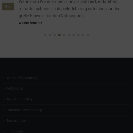
ert, entstehen
Unsere "neue" Terrasse erfreut sich gr
Juli
 leiden, nur der
Dach ist dicht und lässt im Falle eines
Sonneneinfalls auch genug...
weiterlesen
Widerrufsbelehrung
AGB Hotel
AGB Onlineshop
Datenschutzerklärung
Bewertungen
Impressum