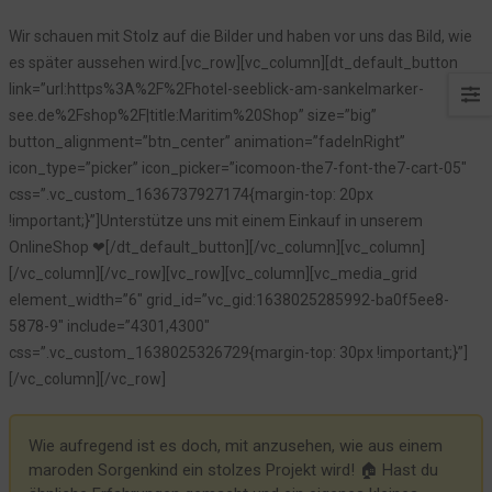
Wir schauen mit Stolz auf die Bilder und haben vor uns das Bild, wie
es später aussehen wird.[vc_row][vc_column][dt_default_button
link=”url:https%3A%2F%2Fhotel-seeblick-am-sankelmarker-
see.de%2Fshop%2F|title:Maritim%20Shop” size=”big”
button_alignment=”btn_center” animation=”fadeInRight”
icon_type=”picker” icon_picker=”icomoon-the7-font-the7-cart-05″
css=”.vc_custom_1636737927174{margin-top: 20px
!important;}”]Unterstütze uns mit einem Einkauf in unserem
OnlineShop ❤[/dt_default_button][/vc_column][vc_column]
[/vc_column][/vc_row][vc_row][vc_column][vc_media_grid
element_width=”6″ grid_id=”vc_gid:1638025285992-ba0f5ee8-
5878-9″ include=”4301,4300″
css=”.vc_custom_1638025326729{margin-top: 30px !important;}”]
[/vc_column][/vc_row]
Wie aufregend ist es doch, mit anzusehen, wie aus einem
maroden Sorgenkind ein stolzes Projekt wird! 🏠 Hast du