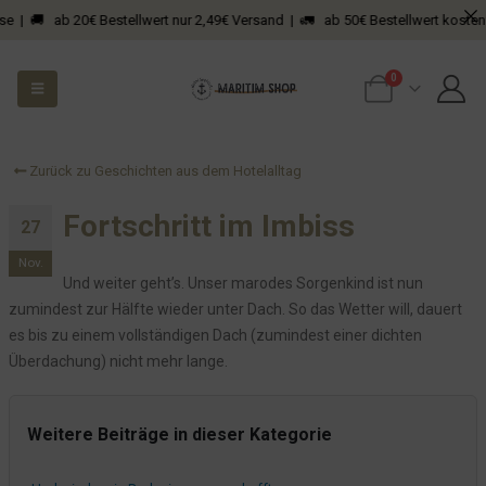
Wenn eine Baustelle den Sportler in Dir weckt
e | 🚚 ab 20€ Bestellwert nur 2,49€ Versand | 🚛 ab 50€ Bestellwert kostenfre
Straßenbauarbeiten: Ongoing
Links rechts geradeaus?
0
Wer teeren will muss sperren!
Wird die Straße saniert, zittern die Gebäude
Sperrung der L317 - ab dem 17 März geht es weiter
Zurück zu Geschichten aus dem Hotelalltag
Gefrierschrank - was nicht passt, wird passend gemacht
Fortschritt im Imbiss
27
Heute muss der Eingangsbereich dran glauben
Es werde Licht!
Nov.
Und weiter geht’s. Unser marodes Sorgenkind ist nun
Heute schon Glasfaser beantragt?
zumindest zur Hälfte wieder unter Dach. So das Wetter will, dauert
R.I.P Zimmer 7
es bis zu einem vollständigen Dach (zumindest einer dichten
Zur Terrasse...
Überdachung) nicht mehr lange.
Mühsame Gastkommunikation - das war einmal!
Unser Parkplatz und seine Probleme
Weitere Beiträge in dieser Kategorie
Die 19... bald ist es soweit