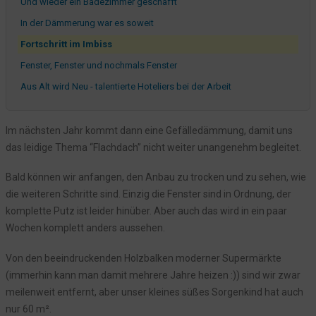
Und wieder ein Badezimmer geschafft
In der Dämmerung war es soweit
Fortschritt im Imbiss
Fenster, Fenster und nochmals Fenster
Aus Alt wird Neu - talentierte Hoteliers bei der Arbeit
Hier fällt ein Haus, dort steht ein Kran und ewig droht der
Baggerzahn
Im nächsten Jahr kommt dann eine Gefälledämmung, damit uns
Das Grauen der Nebengebäude
das leidige Thema “Flachdach” nicht weiter unangenehm begleitet.
Es war einmal ein Restaurant...
Bald können wir anfangen, den Anbau zu trocken und zu sehen, wie
die weiteren Schritte sind. Einzig die Fenster sind in Ordnung, der
komplette Putz ist leider hinüber. Aber auch das wird in ein paar
Wochen komplett anders aussehen.
Von den beeindruckenden Holzbalken moderner Supermärkte
(immerhin kann man damit mehrere Jahre heizen :)) sind wir zwar
meilenweit entfernt, aber unser kleines süßes Sorgenkind hat auch
nur 60 m².