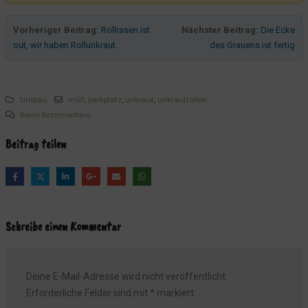
Und wieder was für die kleinen Gäste
Vorheriger Beitrag:
Rollrasen ist
Nächster Beitrag:
Die Ecke
Die Sache mit dem Wasser
out, wir haben Rollunkraut
des Grauens ist fertig
Unsere Terrasse ist endlich komplett
Die Tür zur Terrasse
Der Treppenabgang
Umbau
müll
,
parkplatz
,
unkraut
,
unkrautrollen
Der Imbiss
Keine Kommentare
Unsere Zimmer im Überblick
Beitrag teilen
31 Jahre belüftete Geschichte
Die Terrasse wird schon super werden
Die "neue" Terrasse wird nun vollendet
Schmale Menschen bitte in Zimmer 18!
Schreibe einen Kommentar
Wer möchte gerne im Wald übernachten?
Und so zerbröselt der Abfluss nun mal...
Deine E-Mail-Adresse wird nicht veröffentlicht.
Neue Möbel
Erforderliche Felder sind mit
*
markiert
Terrassenplanung 2.0