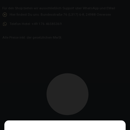
Für den Shop bieten wir ausschließlich Support über WhatsApp und EMail
Hier findest Du uns:
Bundesstraße 76 (L317) 6-8, 24988 Oeversee
Telefon Hotel:
+49 176 46585369
Alle Preise inkl. der gesetzlichen MwSt.