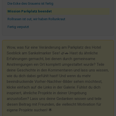
Die Ecke des Grauens ist fertig
Mission Parkplatz beendet
Rollrasen ist out, wir haben Rollunkraut
Fertig verputzt
Als ob Pflanzsteine nicht schon schwer genug sind
Hinweis zum Parkplatz
Wow, was für eine Veränderung am Parkplatz des Hotel
Ein Schandfleck verschwindet
Seeblick am Sankelmarker See! 🌿🚗 Hast du ähnliche
Meesenburg in Flenburg und der hydraulische Türschließer
Erfahrungen gemacht, bei denen durch gemeinsame
Anstrengungen ein Ort komplett umgestaltet wurde? Teile
Kabel, Kabel und nochmals Kabel
deine Geschichte in den Kommentaren und lass uns wissen,
Wo habt Ihr das her?
wie du dich dabei gefühlt hast! Und wenn du mehr
Da rühmt sich der Lehrer in der Berufsschule
beeindruckende Vorher-Nachher-Bilder sehen möchtest,
klicke einfach auf die Links in der Galerie. Fühlst du dich
Wie man sich bettet, so liegt man
inspiriert, ähnliche Projekte in deiner Umgebung
Was macht eigentlich unser Bistro?
anzustoßen? Lass uns deine Gedanken wissen und teile
diesen Beitrag mit Freunden, die vielleicht Motivation für
Das ruhige Gewissen mit Zimmer 9
eigene Projekte suchen! 🌟
Die Beatles und unsere Wasserversorgung